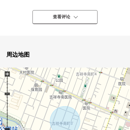
・京王井之头线"井头公园"车站步行9分钟
・JR中央线、总武线"吉祥寺"车站步行16分钟
・可以3车站3路线使用，便于通勤上学
查看评论
▼土地的特徴
・土地面积120.78平米(约36.53坪)
・建筑面积比40%容积率80%
・与道路的高低差别的少的平地
周边地图
・不是建筑包含条件待售土地
・能在喜欢的House厂商、建筑公司建造
+
▼周边环境
・第一类低层住宅专用区的清静的住宅区
・在周围，井之头恩赐公园绿多，并且居住环境良好
■ 在找想要的家方面给予帮助
房源的详细、需讨论是如有意向，请跟我们联系。