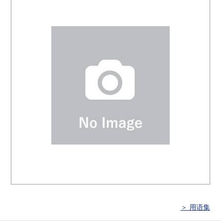
＞ 用语集