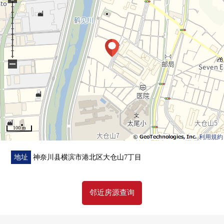
○ 也在如果到太尾小学校步行4分钟孩子的上学放心
■ LIFE信息━━━━━━━━━━━━━━━・・・・・
○ 太尾小学校…约300m(步行4分钟)
○ 概要中学…约1100m(步行14分钟)
−
○ 太尾郵便局…约270m(步行4分钟)
○ 镜子公园…约280m(步行4分钟)
○ 7-Eleven横滨太尾町商店…约550m(步行7分钟)
○ 太尾公園…约550m(步行7分钟)
○ 中森皮fu科诊所…约650m(步行9分钟)
100 m
○ LIFE大仓山商店…约750m(步行10分钟)
利用規約
○ 杉药房大仓山商店…约700m(步行9分钟)
○ 大仓山滚基内科…约700m(步行9分钟)
地址
神奈川县横滨市港北区大仓山7丁目
○ Lawson新羽站前店…约700m(步行9分钟)
○ 古斯特码头北新羽商店…约700m(步行9分钟)
邻近房源查询
○ 太尾南公園…约1000m(步行13分钟)
○ 约克市场大仓山商店…约1100m(步行14分钟)