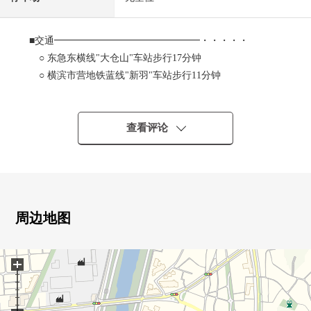
■交通━━━━━━━━━━━━━━━・・・・・
○ 东急东横线"大仓山"车站步行17分钟
○ 横滨市营地铁蓝线"新羽"车站步行11分钟
■ 推荐焦点━━━━━━━━━━━━━━━・・・・・
○ 实际使用面积：68.80m2，3LDK住戸
查看评论
○ 是大仓山区域的令和3年築的Mansion
○ 居住环境在清静的住宅区良好
○ 关于1楼部分从属于Terrace、专用院子
○ 因为在1楼部分在楼下没有住戸即使有孩子所以也放心
○ 南西
周边地图
○ 一边烹调，一边会话能享用的开放式厨房
○ 2个地方步入式衣帽间收纳丰富的房型
+
○ 有浴室烘干机的，甚至雨天放心
○ 保护舒适的生活的防盗门的
○ 有住戸別的智能快递柜，行李甚至能收到外出中