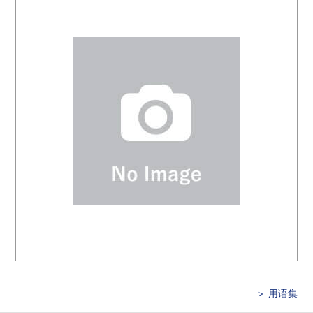
＞ 用语集