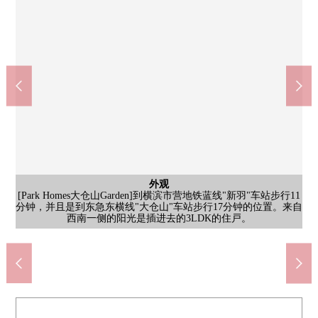
外观
外观
其他
其他
[自行车停放处]有保护自行车不受雨以及风侵害的屋顶的停放非机
[Park Homes大仓山Garden]到横滨市营地铁蓝线"新羽"车站步行11
[当地外观照片]2021年12月築，三井不动产RESIDENTIAL株式会
[信箱]居民专用的信箱被共用部设立。Mansion周围是购物设施在
LIFE大仓山商店(约750m)
共有部分
共有部分
停车场
入口
入口
入口
入口
入口
分钟，并且是到东急东横线"大仓山"车站步行17分钟的位置。来自
[入口]植物的格林在有稳重的感的设计映照的入口。把居民和气地
[入口]有像酒店那样的高级感的宽敞的入口。是开放感觉充满的空
[入口]是有稳重的感的门被设立的精彩地有魅力的入口。经过提炼
[垃圾堆放处]不为门被设置被使垃圾乌鸦荒芜而能到收集时间保管
[自行车停放处]是也孩子的接送时候以及到大的公园的骑自行车时
[停车场]是被为敷地内设定的平面停车场的样子。请详细询问尚余
步行10分钟。营业时间是从9点到22点。便于回来变得用工作慢的
[入口]Mansion入口附近在打伞，因为有屋顶所以回家了的时候，
种植被给予，被切身感到绿以及四季的变化。57户总户数。三井
社开发并分售。智能快递柜被共用部设定。不关系到在家、不
步行10分钟的范围以内，容易依靠清静的住宅区生活的居住环
动车空间被设立。在自行车的跌倒防止从属于有关怀的前轮台
7-Eleven横滨太尾町商店(约550m)
横浜市立太尾小学校(约300m)
横滨市立概要中学(约1100m)
横浜太尾郵便局(约270m)
公共汽车
其他当地
其他当地
门口
其他
洗脸
厕所
外观
入口
[入口]是保养良好的整洁的入口。种植被给予，每天被感到自然。
不动产RESIDENTIAL是株式会社开发并分售的RC造Mansion。
好的非机动车停放处。请询问尚余的空位状况。
西南一侧的阳光是插进去的3LDK的住戸。
不惊慌失措而能把伞闭起来。
在，可以行李的领取。
的设计被从入口采用。
的空位状况、利用费。
时候以及深夜的采购。
步行14分钟。
步行7分钟。
步行4分钟。
步行4分钟。
专用院子
专用院子
盥洗台
接来。
垃圾。
门口
走廊
厕所
浴室
外观
间。
境。
灯。