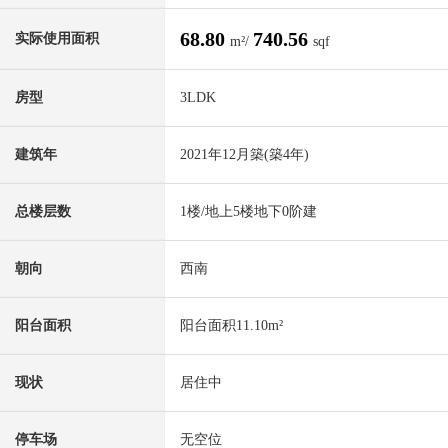
68.80
740.56
实际使用面积
m²/
sqf
房型
3LDK
建筑年
2021年12月築(築4年)
总楼层数
1楼/地上5楼地下0阶建
朝向
西南
阳台面积
阳台面积11.10m²
现状
居住中
停车场
无空位