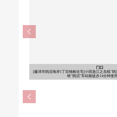
公共汽车
门口
客厅
客厅
外观
厨房
门口
洗脸
门口
厕所
外观
外观
[厕所(1楼)]以White为基调的清洁感觉某一间厕所
[厨房]家务负担被减轻的食器洗乾燥機被搭载。具有
[LDK]餐厅安排或者沙发等的大的家具容易安置的
[LDK]是地板的木纹映照的简单的装修。同各种各
[当地外观照片]是以白和淡蓝色为基调的加利福尼亚St
[当地外观照片]是以白和淡蓝色为基调的加利福尼亚St
[当地外观照片]是以白和淡蓝色为基调的加利福尼亚St
[门口]在门口，鞋柜被配置。在箱上的空间装上喜欢
[洗脸室]明亮地是有干净的感的洗脸室。存储空间被
[浴室]浴室换气干燥暖气时机有，并且不在气候以及
[门口]有光把从窗插进去的明亮地开放的感觉的门口。
[藤泽市鹄沼海岸1丁目独栋住宅]小田急江之岛线"鹄
Create S、D小田急鹄沼海岸站前店
含有前面道路的外观
其他当地
其他当地
其他当地
停车场
停车场
客厅
客厅
收纳
客厅
门口
门口
门口
厨房
室内
室内
阳台
门口
其他
院子
院子
院子
[门口]亮的光插进去的门口。因为是房间难以来客时
[汽车空间]在用地里，2份的汽车空间被设立(出自车
[门口]被感到木纹的温暖的Cross或者楼梯等的
[收纳]大容量的餐具室邻接的厨房。收藏食品的
[门口]甚至婴儿车就这样能在的宽敞的门口空间
[木露台]正面临客餐厅，从扫出窗可以出入。放
[LDK]从客餐厅能够同木露台连接。因为是2
[LDK]有约20.5张塌塌米舒适的LDK。交流
[淋浴空间]具有便于海上娱乐项目或者海
在2楼，鹄沼海岸内科诊所、kugenum
设立。许多东西能收藏洗涤剂的存货
衣物干燥。作为花粉对策，也视
铁"鹄沼"车站能徒步14分钟使
鹄沼海岸站(小田急江之岛线)(约
sotetsu Ｒｏｓｅｎ鹄沼商店(
鹄沼海岸(湘南海岸公园前)(约
全家便利店鹄沼海岸商店(约4
[汽车空间]有2台分(出自车
岸徒步8分钟推荐海上娱乐
岸徒步8分钟推荐海上娱乐
岸徒步8分钟推荐海上娱乐
鹄沼站西口(江岛电铁)(约11
藤沢市立鵠南小学校(约105
藤沢市立湘洋中学校(约153
下冈公园(松冈公园)(约65
[约5.5张塌塌米西式房间(
[约8.0张塌塌米西式房间(
鹄沼海岸内科诊所(约520
喜欢的餐桌以及椅子挑
门口周围上色。
Right插进去。
地可以使用。
[前面道路]
[木露台]
停车场
[厨房]
[阳台]
[门口]
时。
客厅
菜。
门口
院子
院子
院子