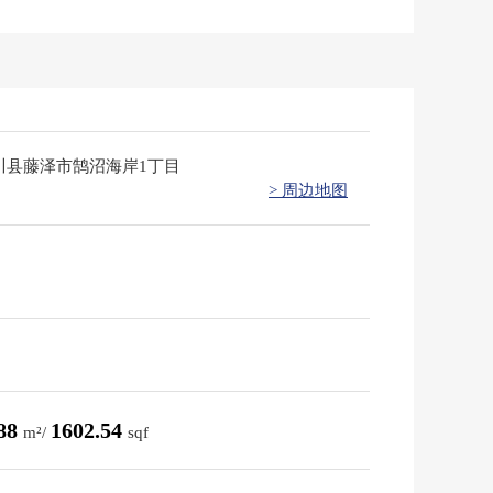
川县藤泽市鹄沼海岸1丁目
> 周边地图
.88
1602.54
m²/
sqf