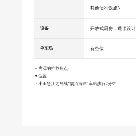
其他便利设施3
开放式厨房，通顶设计
设备
有空位
停车场
－房源的推荐焦点-
▼位置
・小田急江之岛线"鹄沼海岸"车站步行7分钟
江岛电铁"鹄沼"车站步行14分钟
・第一类低层住宅专用区的清静的住宅区
▼建筑物的特徴
・2021年12月築
・以白和淡蓝色为基调的加利福尼亚Style的外观