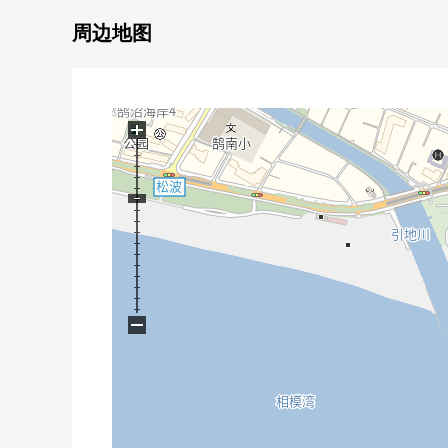
・有汽车空间2台分(出自车型的)
・有能洗涤冲浪板的淋浴空白
周边地图
▼房间的特徴
・有光把从3面插进去的明亮地开放的感觉的门口
・有约20.5张塌塌米舒适的LDK
+
・全居室2面采光
・容易把打扫换成的全室木地板式样
▼设备
・与家族的会话兴奋起来的开放式厨房
・在家务的时候短ninaru内装洗碗机
・便于存货的收藏的餐具室
−
・浴室换气干燥暖气时机
・有全居室收纳
・附带来客时便利的TV监视器的内部对讲机
▼周边环境