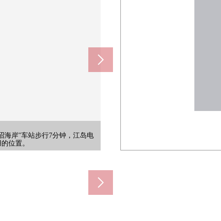
。因为温水冲洗马桶座被设置所以舒适
有烤炉的3份炉子，在复数同时可以
面积。舒适地可以度过家族团聚的一
样的室内装饰性格相合，并且能享受
yle的外观。也向爱好的到鹄沼海
yle的外观。也向爱好的到鹄沼海
yle的外观。也向爱好的到鹄沼海
的杂货以及家族的回忆照片，能给
在三面镜的背后以及洗脸盘子下边
时间有关系，能心情舒畅地使洗的
因为上部是楼梯井所以光从TOP
沼海岸"车站步行7分钟，江岛电
(约520m)
看上去像的结构所以隐私被保持。
型的)。请一定在当地一回确认。
安慰的空间迎接回家之后的家族。
存货或者电烤盘等的烹调家电。
。排队，穿鞋，容易整理打扮。
椅子，可以享用下午茶时间。
面采光所以阳光充分倾注到。
容易拿的开放式厨房被采用。
游戏回来的淋浴空间。
a眼科诊所正住进来
或者电动剃须刀。
为好东西。
用的位置。
530m)
约730m)
620m)
20m)
型的)。
项目。
项目。
项目。
00m)
0m)
0m)
0m)
的)]
的)]
m)
选。