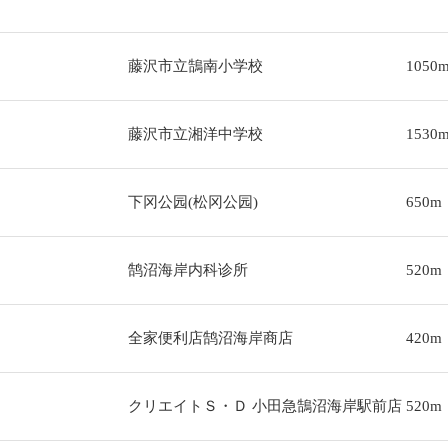
藤沢市立鵠南小学校
1050
藤沢市立湘洋中学校
1530
下冈公园(松冈公园)
650m
鹄沼海岸内科诊所
520m
全家便利店鹄沼海岸商店
420m
クリエイトＳ・Ｄ 小田急鵠沼海岸駅前店
520m