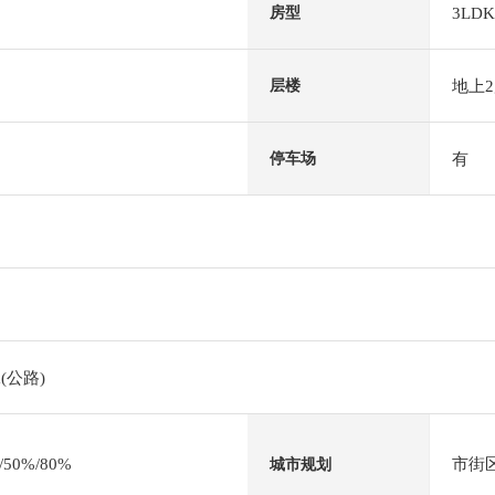
3LDK
房型
地上
层楼
有
停车场
(公路)
0%/80%
市街
城市规划