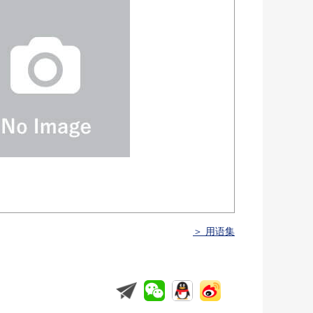
＞ 用语集