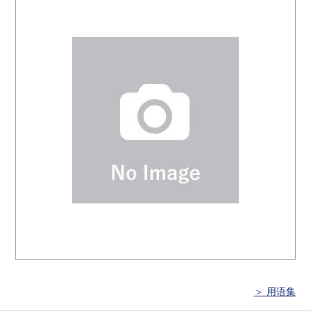
＞ 用语集