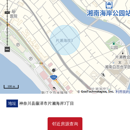
▼周边环境
・到湘南海岸公园步行8分钟(约590m)，
到片濑西浜、鹄沼海水浴场步行7分钟(约560m)，
能享受海边的散步以及海上娱乐项目
■ 在找想要的家方面给予帮助的━━━━・・・
房源的详细、需讨论是如有意向，请跟我们联系。
−
100 m
利用規約
地址
神奈川县藤泽市片濑海岸3丁目
邻近房源查询