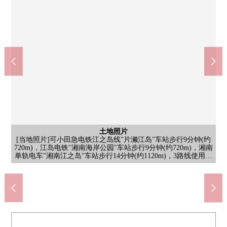
土地照片
[当地照片]可小田急电铁江之岛线"片濑江岛"车站步行9分钟(约
土地照片
土地照片
[当地照片]湘南海岸公园以及片濑西浜、鹄沼海水浴场不久能享受
[当地照片]在有建筑条件的待售土地，没有。能用喜欢的House厂
720m)，江岛电铁"湘南海岸公园"车站步行9分钟(约720m)，湘南
含有前面道路的外观
单轨电车"湘南江之岛"车站步行14分钟(约1120m)，3路线使用…
片濑江之岛站(小田急江之岛线)(约710m)
湘南海岸公园(海风Terrace)(约590m)
Lawson片濑海岸2丁目商店(约620m)
湘南海岸公园站(江岛电铁)(约650m)
片濑西浜、鹄沼海水浴场(约560m)
[西南一侧前面道路]幅员约3.5m
HAC药品江之岛商店(约1350m)
商、建筑公司以及计划讨论。
海边的散步以及海上娱乐项目
yamaka江之岛商店(约1310m)
藤泽市立片濑小学(约1280m)
藤泽市立片濑中学(约2370m)
有，迫使内科医院(约690m)