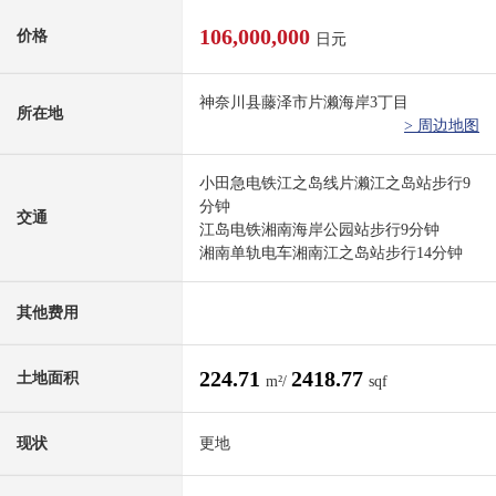
106,000,000
价格
日元
神奈川县藤泽市片濑海岸3丁目
所在地
> 周边地图
小田急电铁江之岛线片濑江之岛站步行9
分钟
交通
江岛电铁湘南海岸公园站步行9分钟
湘南单轨电车湘南江之岛站步行14分钟
其他费用
224.71
2418.77
土地面积
m²/
sqf
现状
更地