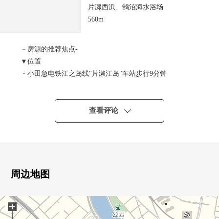
片濑西浜、鹄沼海水浴场
560m
－房源的推荐焦点-
▼位置
・小田急电铁江之岛线"片濑江岛"车站步行9分钟
・江岛电铁"湘南海岸公园"车站步行9分钟
・湘南单轨电车"湘南江之岛"车站步行14分钟
・湘南海岸风景区里面的绿丰富的居住环境
查看评论
▼土地的特徴
・用地面积约67.97坪
・作为西南道路的阳光良好度的整形地
・更地交付
周边地图
・在建筑包含条件待售土地，没有
能用喜欢的House厂商·计划建造
+