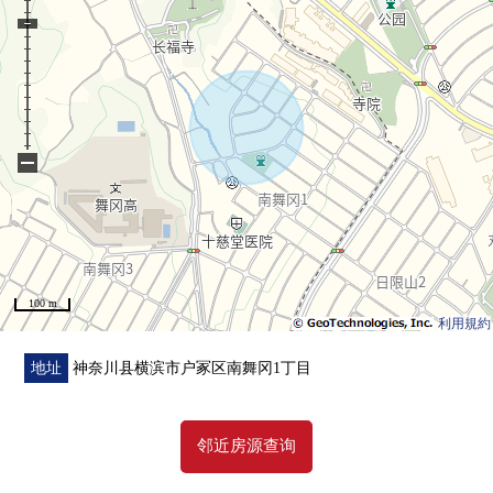
0 周围是清静的住宅区
■ 房源参观的要求随便是
━━━━━━━━━━━━━━━・・・・・
−
房源参观的要求，其他问题用免费热线或者邮件形式
请到户冢Center随便询问。
为了顾客会舒适的会议的提供考虑隐私的包房的会客空
间
因为准备了所以也能从小的孩子一起领受来店。
100 m
因为在驾车前来的时候交停车场服务券所以请使用
利用規約
totsukanamoru的停车场。
工作人员大家等候顾客的来店。
地址
神奈川县横滨市户冢区南舞冈1丁目
邻近房源查询