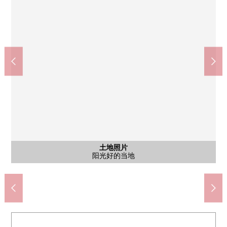
横滨市立higiri舞冈小学(约470m)
步行6分钟。※日限山小学被把和南舞冈小学合并，自2026年4月
Create S·D港南日限山商店(约600m)
Mybasket下永谷站前(约1030m)
横滨市立日限山中学(约1400m)
舞冈站前邮局(约950m)
十慈堂病院(约270m)
含有前面道路的外观
土地照片
土地照片
土地照片
土地照片
[关闭]Lawson商店100港南丸山台4丁目商店(约950m)
是按照车的原样原封不动的少的清静的住宅区。
起变成新校"higiri舞冈小学"了。
正从道路上涨，不在意视线。
阳光好的院子的样子
阳光好的当地
步行8分钟。
有地下车库
步行13分钟
步行12分钟
步行18分钟
步行4分钟