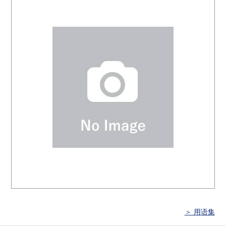
＞ 用语集