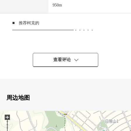
950m
■ 推荐柯克的
━━━━━━━━━━━━━━━・・・・・
0 横滨市营地铁蓝线"下永谷"车站步行12分钟
横滨市营地铁蓝线"舞冈"车站步行13分钟
查看评论
0 2车站是能使用的位置
0 土地面积：230.94平米(约69.85坪)
0 在有建筑条件的待售土地，没有
周边地图
能在喜欢的House厂商要讨论
+
0 面向南侧道路，阳光良好