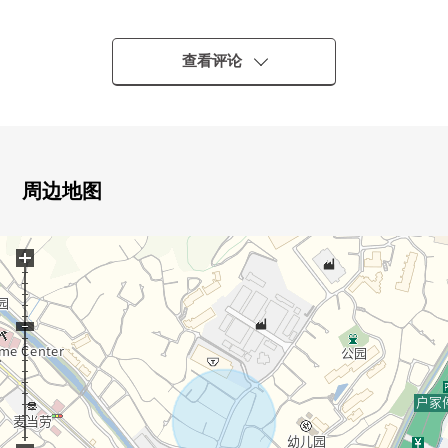
○ 被非常礼貌地使用，室内状态良好
○ 通风、开放感觉在东南、东北角地良好
○ 汽车空间1台有(出自车型的)
查看评论
■ 设备・设计
━━━━━━━━━━━━━━━━━━・・・・・
○ 新房时候层表面涂层(一部分)
○ 在有洗碗机的厨房家务轻松
周边地图
○ 附带浴室烘干机
○ 收纳厨房餐具室，各居室在旁边有壁橱，丰富
+
■ 房源参观的要求随便是
━━━━━━━━━━━━━━━・・・・・
房源参观的要求，其他问题用免费热线或者邮件形式
到户冢Center敬请垂询。
为了更许多的顾客会舒适的会议的提供接待客人的空间
因为是考虑隐私的包房所以小的孩子一起