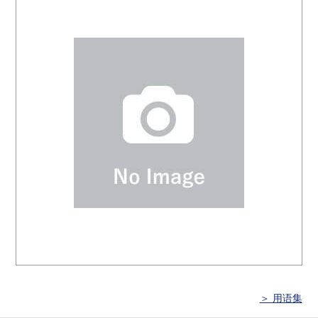
＞ 用语集