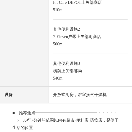
Fit Care DEPOT上矢部商店
510m
其他便利设施2
7-Eleven户冢上矢部町商店
500m
其他便利设施3
横滨上矢部邮局
540m
设备
开放式厨房，浴室换气干燥机
■ 推荐焦点━━━━━━━━━━━━━━━・・・・・
○ 步行7分钟的范围以内有超市·便利店·药妆店，是便于
生活的位置