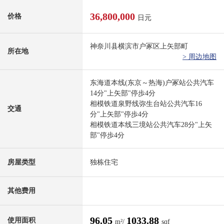
36,800,000
价格
日元
神奈川县横滨市户冢区上矢部町
所在地
> 周边地图
东海道本线(东京～热海)户冢站公共汽车
14分"上矢部"停歩4分
相模铁道泉野线弥生台站公共汽车16
交通
分"上矢部"停歩4分
相模铁道本线三境站公共汽车28分"上矢
部"停歩4分
房屋类型
独栋住宅
其他费用
96.05
1033.88
使用面积
m²/
sqf