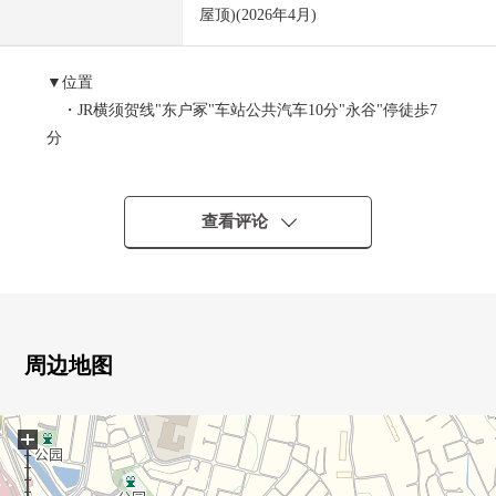
屋顶)(2026年4月)
▼位置
・JR横须贺线"东户冢"车站公共汽车10分"永谷"停徒歩7
分
▼建筑物的特徴
・建筑面积74.97平米的2SLDK住戸
查看评论
・培养交流的客厅楼梯式样
・有洗碗机的组合厨房
・在朝南的阳台亮的房间
・浴室有老虎窗，可以自然的采光、换气
・有来客时放心的TV监视器的内部对讲机
周边地图
・有停车位1台分(出自车型的)
+
▼翻新内容(2026年4月完毕)
・外壁涂抹