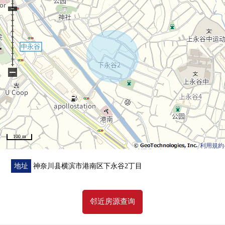
・屋顶涂抹
・Cross换新
・地板地板加铺
・热水器交换
・内部对讲机交换
・嵌顶灯交换
−
・所有房间干洗
■ 房源参观的要求随便是
━━━━━━━━━━━━━━━・・・・・
100 m
房源参观的要求，其他问题用免费热线或者邮件形式
利用規約
请到户冢Center随便询问。
为了顾客会舒适的会议的提供考虑隐私的包房的会客空间
地址
神奈川县横滨市港南区下永谷2丁目
因为准备了所以也能从小的孩子一起领受来店。
在驾车前来的时候，请使用totsukanamoru的停车场。 正交
邻近房源查询
停车场服务券。
发自心里等候各位的咨询方式、来店。