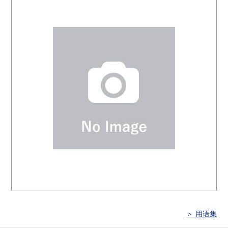
＞ 用语集