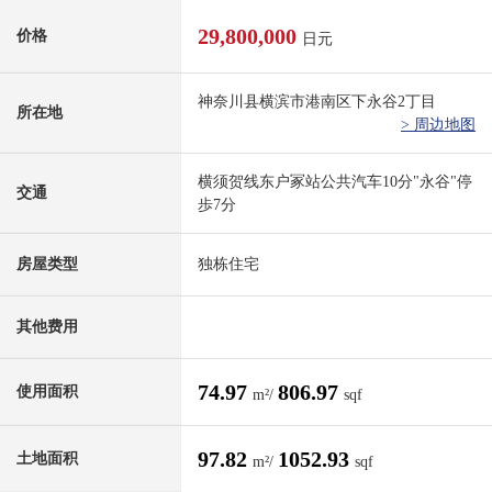
29,800,000
价格
日元
神奈川县横滨市港南区下永谷2丁目
所在地
> 周边地图
横须贺线东户冢站公共汽车10分"永谷"停
交通
歩7分
房屋类型
独栋住宅
其他费用
74.97
806.97
使用面积
m²/
sqf
97.82
1052.93
土地面积
m²/
sqf