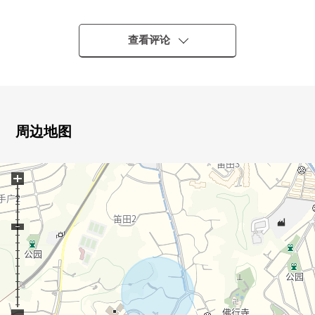
▼土地的特徴
・没有建筑条件。能用喜欢的House厂商，计划要讨论。
查看评论
■ 在找想要的家方面给予帮助的━━━━━・・・
房源的详细、需讨论是如有意向，请跟我们联系。
周边地图
+