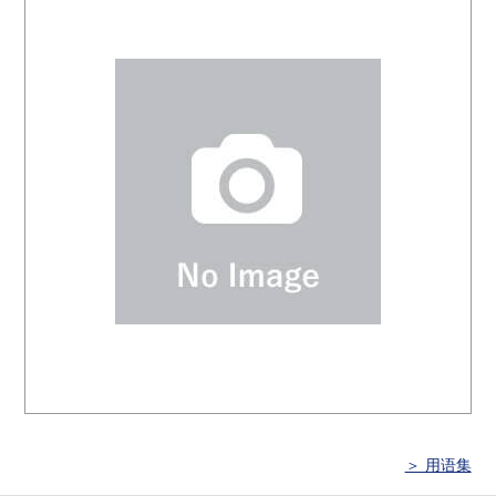
＞ 用语集