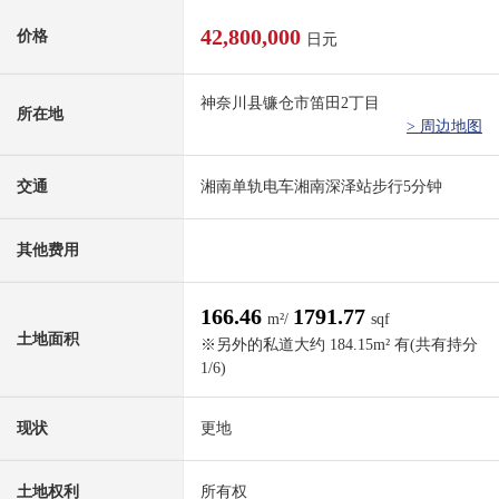
42,800,000
价格
日元
神奈川县镰仓市笛田2丁目
所在地
> 周边地图
交通
湘南单轨电车湘南深泽站步行5分钟
其他费用
166.46
1791.77
m²/
sqf
土地面积
※另外的私道大约 184.15m² 有(共有持分
1/6)
现状
更地
土地权利
所有权