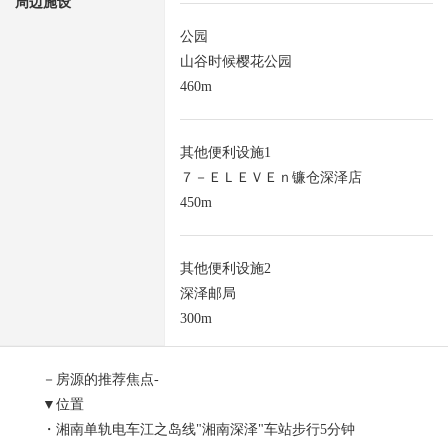
周边施设
公园
山谷时候樱花公园
460m
其他便利设施1
７－ＥＬＥＶＥｎ镰仓深泽店
450m
其他便利设施2
深泽邮局
300m
－房源的推荐焦点-
▼位置
・湘南单轨电车江之岛线"湘南深泽"车站步行5分钟