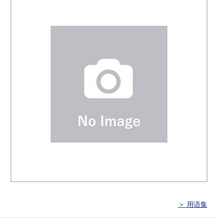
＞ 用语集