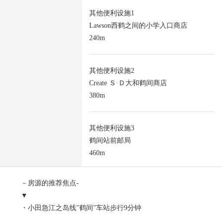
其他便利设施1
Lawson西鹤之间的小学入口商店
240m
其他便利设施2
Create Ｓ·Ｄ大和鹤间商店
380m
其他便利设施3
鹤间站前邮局
460m
－房源的推荐焦点-
▼
・小田急江之岛线"鹤间"车站步行9分钟