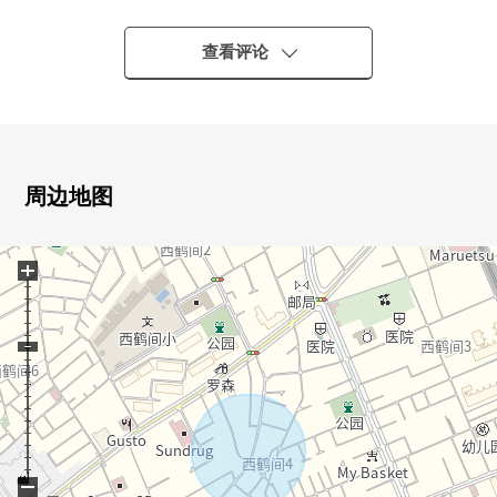
▼土地的特徴
・能设计无建筑条件的自由
查看评论
・对东南一侧幅员约5.6m接面
・周围是成熟稳重的住宅区
・生活便利设施在步行范围以内分散地存在
▼周边环境
周边地图
・大和市立大野原小学约770m(步行约10分)
・大和市立大和中学约960m(步行12分钟)
+
・到Create S·D大和鹤间商店约380m(步行约5分)
・Lawson西鹤之间的小学入口商店约240m(步行3分钟)
■ 比负责人━━━━━━━━━━━━━━・・・・・
也把周围房源合起来，不仅周边环境以及设施的向导而
且，能介绍。
另外，买房时的各项费用，住宅贷款(月的偿还例)，
因为也接受资金计划的需讨论当有了兴趣所以的时候请
−
随便询问。