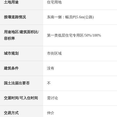
土地用途
住宅用地
接壤道路情况
东南一侧：幅员约5.6m(公路)
用途地区/建筑面积比/
第一类低层住宅专用区/50%/100%
容积率
城市规划
市街区域
建筑条件
没有
国土法届出要否
不
交屋时间/可入住时间
需讨论
交易方式
仲介