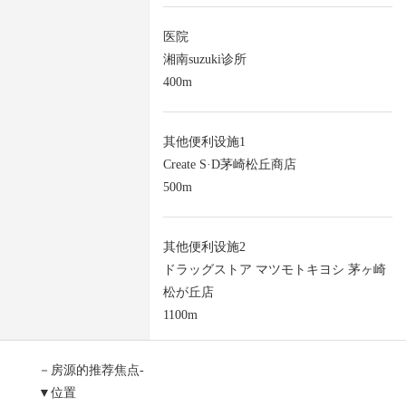
医院
湘南suzuki诊所
400m
其他便利设施1
Create S·D茅崎松丘商店
500m
其他便利设施2
ドラッグストア マツモトキヨシ 茅ヶ崎
松が丘店
1100m
－房源的推荐焦点-
▼位置