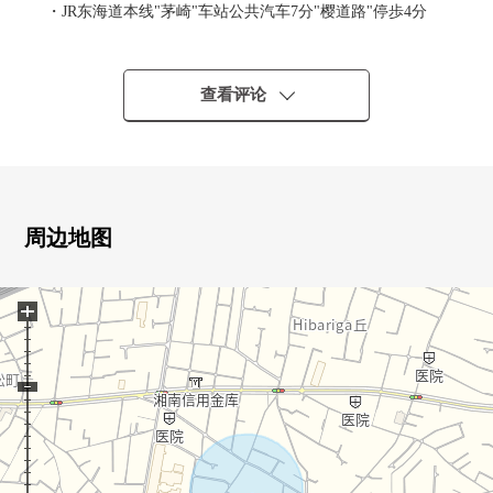
・JR东海道本线"茅崎"车站公共汽车7分"樱道路"停歩4分
・因为是到车站平坦的路程所以自行车利用也顺利
▼建筑物的特徴
查看评论
・关于道路终端的位置，安静的生活能出席
・长期卓越性住宅认定
・能使用FLAT 35S
▼房间的特徴
周边地图
・作为南西的阳光良好度的约18.2张塌塌米LDK
・家族容易取得交流的客厅楼梯使用
+
・有全居室两面派采光的开口部和壁橱
・能进出2个房间的南向曝光面阳台
・脱衣服的室正和洗手间分开，家族之间的隐私被保持
・在正门大厅有大容量的收纳
▼周边环境
・周围是清静的住宅区