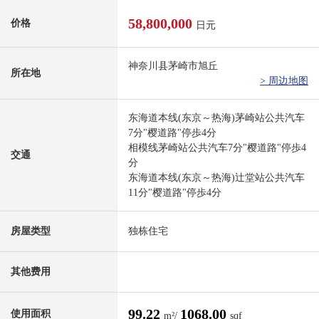
58,800,000
价格
日元
神奈川县茅崎市旭丘
所在地
> 周边地图
东海道本线(东京～热海)茅崎站公共汽车
7分"樱道路"停歩4分
相模线茅崎站公共汽车7分"樱道路"停歩4
交通
分
东海道本线(东京～热海)辻堂站公共汽车
11分"樱道路"停歩4分
房屋类型
独栋住宅
其他费用
99.22
1068.00
使用面积
m²/
sqf