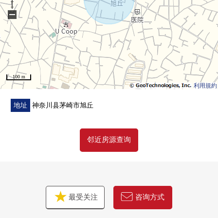
・你Coop旭丘商店步行4分钟(约300m)
−
■在找想要的家方面给予帮助的━━━━━・・・
房源的详细、需讨论是如有意向，请跟我们联系。
100 m
利用規約
地址
神奈川县茅崎市旭丘
邻近房源查询
最受关注
咨询方式