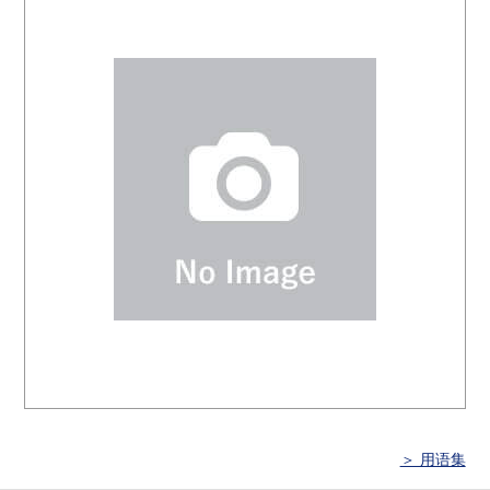
＞ 用语集