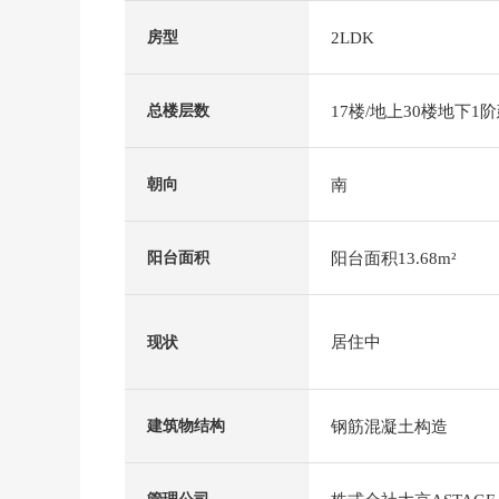
2LDK
房型
17楼/地上30楼地下1
总楼层数
南
朝向
阳台面积13.68m²
阳台面积
居住中
现状
钢筋混凝土构造
建筑物结构