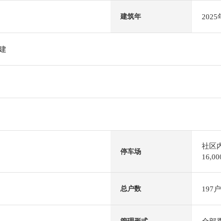
202
建筑年
阶建
社区
停车场
16,
197户
总户数