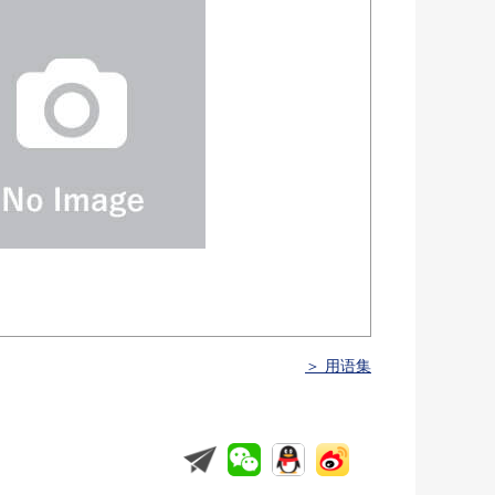
＞ 用语集