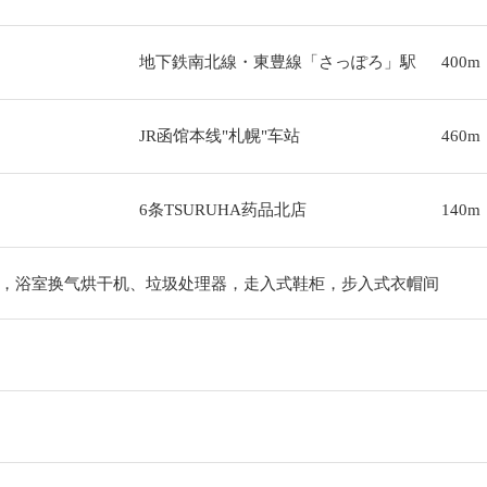
地下鉄南北線・東豊線「さっぽろ」駅
400m
JR函馆本线"札幌"车站
460m
6条TSURUHA药品北店
140m
，浴室换气烘干机、垃圾处理器，走入式鞋柜，步入式衣帽间