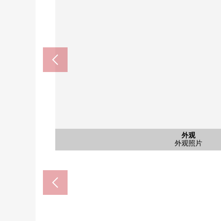
地下铁南北线、东丰线"札幌"车站(
7-Eleven札幌北5条东2丁目商店
Mybasket北6条东5丁目商店(
JR函馆本线"札幌"车站(约4
8条札幌药妆店北店(约570
札幌中央邮局(约160m
北九条小学(约710m)
北龙中学(约2000m)
新生公园(约850m)
共有部分
共有部分
外观
入口
入口
外观
自行车停放处
智能快递柜
步行25分钟
步行11分钟
步行5分钟
步行6分钟
步行9分钟
步行5分钟
步行8分钟
步行2分钟
步行2分钟
外观照片
外观照片
入口
入口