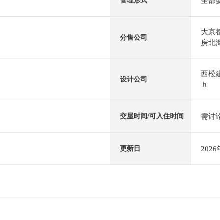
全部
管理形式
大京
分售公司
房北
西松
设计公司
ｈ
需讨
交屋时间/可入住时间
202
更新日