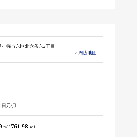
道札幌市东区北六条东2丁目
> 周边地图
00日元/月
79
761.98
m²/
sqf