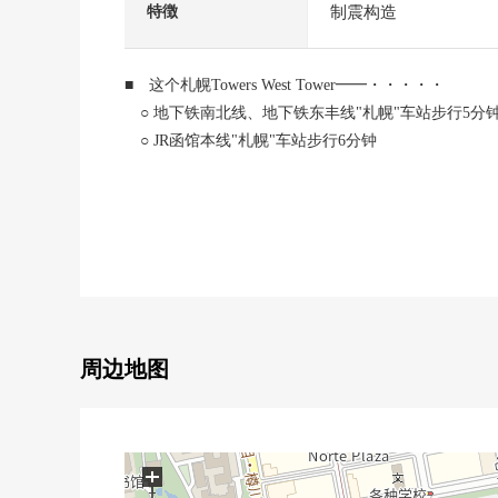
制震构造
特徴
■ 这个札幌Towers West Tower━━・・・・・
○ 地下铁南北线、地下铁东丰线"札幌"车站步行5分
○ JR函馆本线"札幌"车站步行6分钟
○ 2025年1月築
○ 地上30层楼17楼部分
○ 实际使用面积70.79平米的2LDK
○ 阳台面积：13.68平米
0 面向2个房间的朝南的阳台
○ L字开放式厨房
○ 洗碗机
○ 垃圾处理器
周边地图
○ 电磁炉
○ 在全居室确保收纳
○ 收藏WIC、SIC，充实
○ 地板暖气(客餐厅)
+