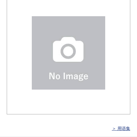
＞ 用语集