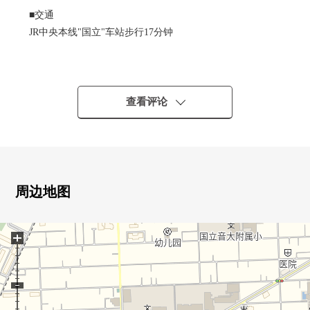
■交通
JR中央本线"国立"车站步行17分钟
■推荐焦点
0在有建筑条件的待售土地，没有
能在喜欢的House厂商、建筑公司要建筑
查看评论
0土地面积308.59平米
0建筑面积比60%，容积率200%
■ 也把自己的家的"出售"交给三井Rehouse请
・虽然是否是否"出售是以前买房是以前"想重新购买可是不
周边地图
知道是否最好开始什么。
・想把握拥有房地产的行情。
+
・因为剩下自己的家的住宅贷款所以想谈无勉强的资金计
划。
同顾客的情形相适应，合计，从住在的买房到出售，支
援。