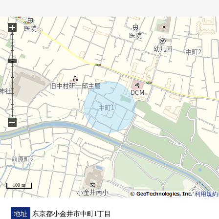
○客餐厅部分有地板暖气
○有洗碗机的组合厨房
+
○有2个地方阳台
○有TV监视器的内部对讲机
○汽车空间2台分(出自车型的)
■ 在找想要的家方面给予帮助的━━━━━・・・
房源的详细、需讨论是如有意向，请跟我们联系。
−
100 m
利用規約
地址
东京都小金井市中町1丁目