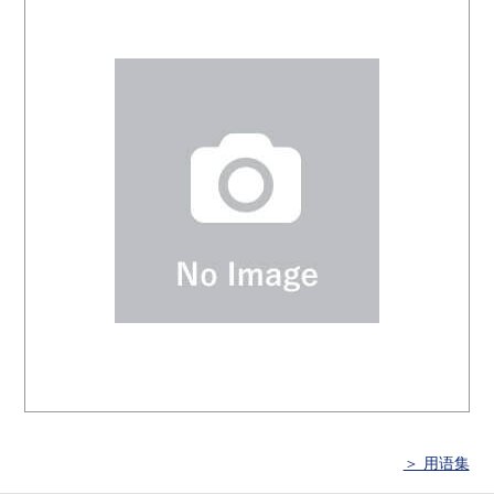
＞ 用语集