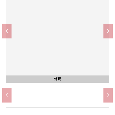
按照7-Eleven小金井连雀商店(约290m)
Inageya小金井东町商店(约560m)
小金井市立东中学(约1110m)
小金井市立南小学(约670m)
都立武蔵野公園(约250m)
小金井东町邮局(约510m)
含有前面道路的外观
步行14分钟
步行9分钟
步行7分钟
步行4分钟
步行4分钟
步行7分钟
其他当地
其他当地
外观
外观