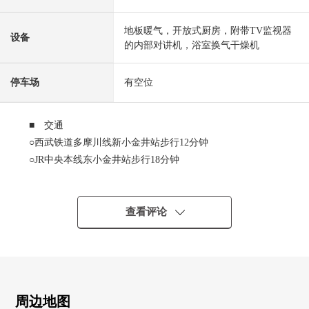
地板暖气，开放式厨房，附带TV监视器
设备
的内部对讲机，浴室换气干燥机
停车场
有空位
■ 交通
○西武铁道多摩川线新小金井站步行12分钟
○JR中央本线东小金井站步行18分钟
■ 推荐焦点
○第一类低层住宅专用区里面的清静的住宅区
查看评论
○房型3LDK
○用地面积124.66平米
○建筑面积97.70平米
○有全居室收纳
○宽敞的约18.6张塌塌米LDK
周边地图