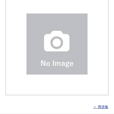
＞ 用语集