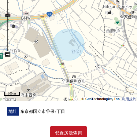
■ 在找想要的家方面给予帮助的━━━━━・・・
房源的详细、需讨论是如有意向，请跟我们联系。
−
100 m
利用規約
地址
东京都国立市谷保7丁目
邻近房源查询