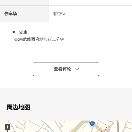
停车场
有空位
■ 交通
○JR南武线西府站步行11分钟
■ 推荐焦点
○第一类低层住宅专用区里面的清静的住宅区
○房型4LDK
查看评论
○用地面积152.03平米
○建筑面积90.67平米
○有全居室收纳
○有步入式衣帽间
○有洗碗机的组合厨房
周边地图
○2个房间继续的宽大的阳台
○有有TV监视器的内部对讲机
+
○有汽车空白(出自车型的)