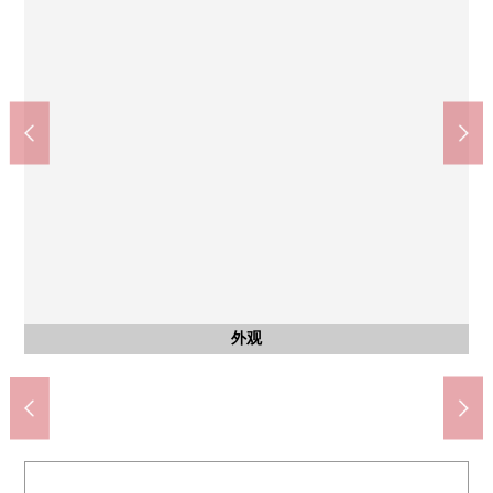
国立市立国立第7小学(约1150m)
国立市立国立第3中学(约1280m)
ＯＫ西府商店(约930m)
中村内科诊所(约810m)
含有前面道路的外观
步行15分钟
步行16分钟
步行12分钟
步行11分钟
外观
外观
外观