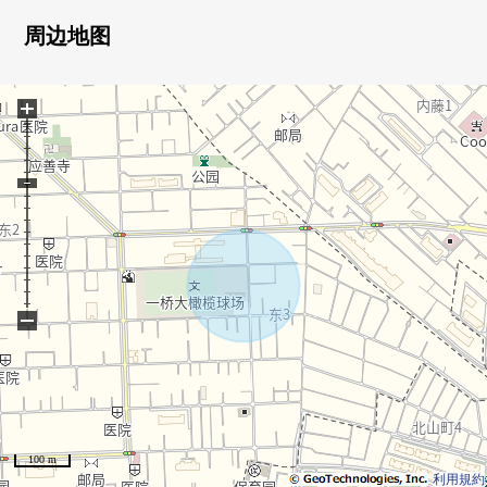
○有步入式衣帽间
○宽敞的约18.2张塌塌米LDK
周边地图
○朝南的阳台
+
■ 在找想要的家方面给予帮助的━━━━━・・・
房源的详细、需讨论是如有意向，请跟我们联系。
−
100 m
利用規約