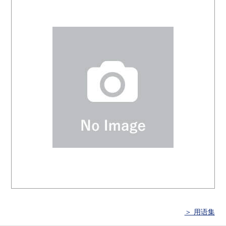
＞ 用语集