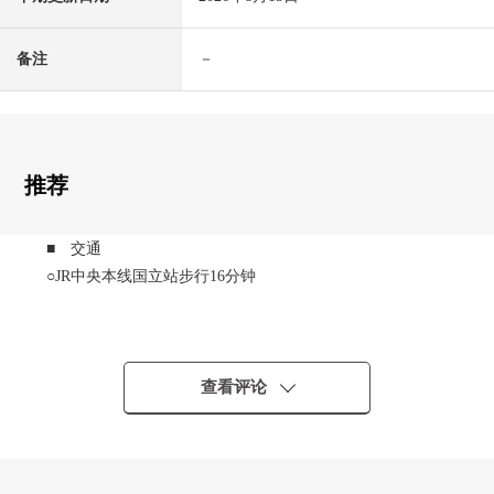
备注
－
推荐
■ 交通
○JR中央本线国立站步行16分钟
■ 推荐焦点
○第一类低层住宅专用区里面的清静的住宅区
○房型4LDK
查看评论
○用地面积110.02平米
○建筑面积95.58平米
○有全居室收纳