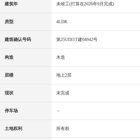
建筑年
未竣工(打算在2026年9月完成)
房型
4LDK
建筑确认号码
第25UDI1T建04942号
构造
木造
层楼
地上2层
现状
未完成
停车场
－
土地权利
所有权