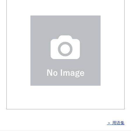
＞ 用语集