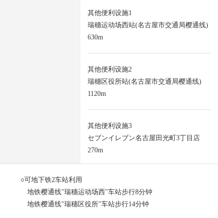
其他便利设施1
瑞穗运动场西站(名古屋市交通局樱通线)
630m
其他便利设施2
瑞穗区役所站(名古屋市交通局樱通线)
1120m
其他便利设施3
セブンイレブン名古屋田光町3丁目店
270m
○可地下铁2车站利用
地铁樱通线"瑞穗运动场西"车站步行8分钟
地铁樱通线"瑞穗区役所"车站步行14分钟
○用地面积168.55平米(约50.98坪)