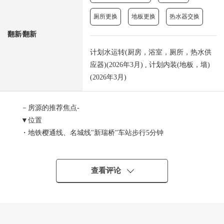
厕所更换
地板更换
热水器交换
翻新⁄翻新
计划水运转(厨房，浴室，厕所，热水供
应器)(2026年3月) , 计划内装(地板，墙)
(2026年3月)
－房源的推荐焦点-
▼位置
・地铁樱通线、名城线"新瑞桥"车站步行5分钟
・地铁樱通线"瑞穗运动场西"车站步行8分钟
▼Mansion的特徴
・保护舒适的生活的防盗门的
查看评论
・宠物饲养可(有饲养细则)
▼房间的特徴
・光照好的朝南
・约17.1张塌塌米宽敞的生活