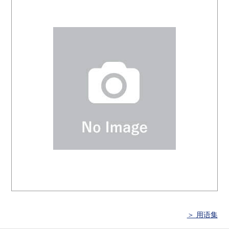
＞ 用语集