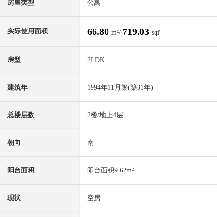
房屋类型
公寓
66.80
719.03
实际使用面积
m²/
sqf
房型
2LDK
建筑年
1994年11月築(築31年)
总楼层数
2楼/地上4层
朝向
南
阳台面积
阳台面积9.62m²
现状
空房