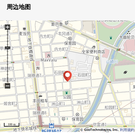
・容易把打扫换成的全室木地板式样
周边地图
・也在走廊不仅各居室而且是拥有收纳的房型
▼设备
+
・一边烹调，一边会话能享用的开放式厨房
・也便于雨天的洗衣的浴室换气干燥机的
▼翻新内容(2026年3月实施)
[交换]厨房，浴室，厕所，热水供应器，配电板，门口收纳
[换新]墙、天花板Cross
[其他]地板/遮音性L45供水热水供应再加热管道的铺设更
新，完成，层瓷砖完成
▼周边环境
−
・MAXVALU瑞穗通店约230m(步行3分钟)
・丰冈小学约470m(步行6分钟)
■ 在找想要的家方面给予帮助的━━━━━・・・
房源的详细、需讨论是如有意向，请跟我们联系。
100 m
利用規約