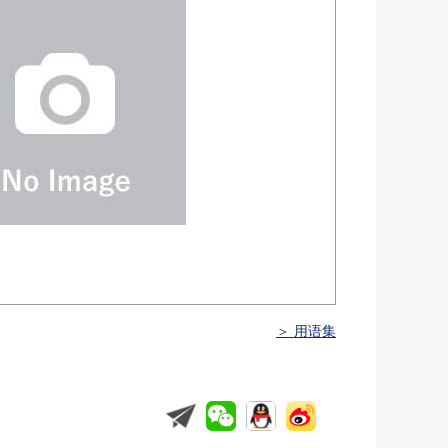
＞ 用语集