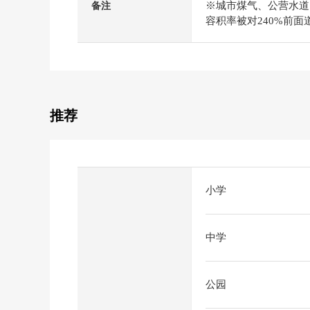
※城市煤气、公营水道
备注
容积率被对240%前面
推荐
小学
中学
公园