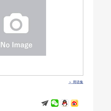
＞ 用语集