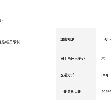
)
市街
城市规划
道路幅员限制
不
国土法届出要否
仲介
交易方式
202
下期更新日期