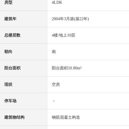
房型
4LDK
建筑年
2004年3月築(築22年)
总楼层数
4楼/地上10层
朝向
南
阳台面积
阳台面积10.80m²
现状
空房
停车场
－
建筑物结构
钢筋混凝土构造