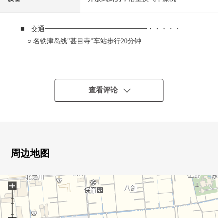
■ 交通━━━━━━━━━━━━━━━・・・・・
○ 名铁津岛线"甚目寺"车站步行20分钟
■ 推荐焦点━━━━━━━━━━━━━━━・・・・・
○ 实际使用面积103.82平米的4LDK
○ 约22.8张塌塌米宽敞的LDK
查看评论
○ 与家族的会话兴奋起来的开放式厨房
○ 光照在南向曝光面阳台良好
○ 雨天的洗衣也附带放心的浴室暖气烘干机。
○ 宠物饲养可(规章有)
周边地图
■ 2025年3月翻新内容
━━━━━━━━━━━━━━━・・・・・
+
[张替]全室地板·木材瓷砖上貼、畳表替
[其他]室内清洁
[交换]炉子·抽油烟机、热水供应器、厕所·温水便座、栓、