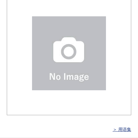
＞ 用语集