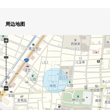
※含有建筑退缩尺度面积约14.8平米
・没有建筑条件。能在喜欢的House厂商建造。
▼周边环境
周边地图
・儿玉小学………………步行约3分
・净心中学………………步行约10分
+
・7-Eleven名西2丁目商店…步行约3分
・yoshizuya名古屋名西商店……步行约10分
・V、drug净心商店……………步行约7分
・名古屋天神山邮局…………步行约7分
・净心公园…………………步行约3分
■ 在找想要的家方面给予帮助的━━━━━・・・
房源的详细、需讨论是如有意向，请跟我们联系。
−