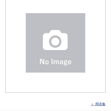
＞ 用语集