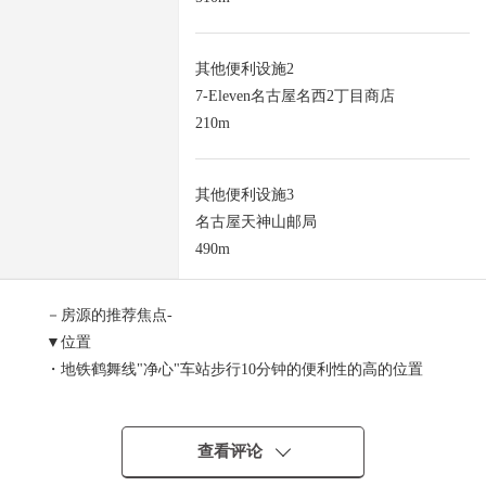
其他便利设施2
7-Eleven名古屋名西2丁目商店
210m
其他便利设施3
名古屋天神山邮局
490m
－房源的推荐焦点-
▼位置
・地铁鹤舞线"净心"车站步行10分钟的便利性的高的位置
・周围拥有生活设施，便于每天的生活的居住环境
▼土地的特徴
查看评论
・土地面积约79.43平米(约24.02坪)