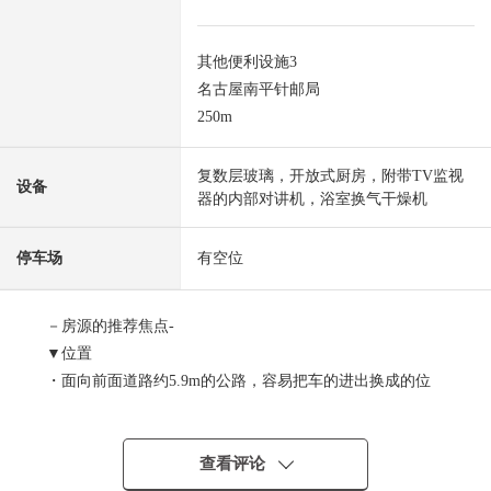
其他便利设施3
名古屋南平针邮局
250m
复数层玻璃，开放式厨房，附带TV监视
设备
器的内部对讲机，浴室换气干燥机
停车场
有空位
－房源的推荐焦点-
▼位置
・面向前面道路约5.9m的公路，容易把车的进出换成的位
置
・西北一侧：正面宽度约6.2m前面道路幅员约5.9m
西南一侧：正面宽度约14.5m前面道路幅员约5.9m
查看评论
・角地