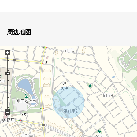
▼房间的特徴
・有适合东南的约17.2张塌塌米舒适的LDK空间
・能在多目的灵活运用同1楼LDK邻接的西式房间(约3.7张
塌塌米)
周边地图
・在2楼，包括约8.7张塌塌米西式房间在内的3个房间
・在各居室准备收藏，意识到生活流迹线的设计
+
・2楼有阳台，也便于洗的衣物晒干
・存储空间充实(WIC、餐具室、地板下边收纳)
▼设备
・汇集厨房、洗脸室、浴室，考虑家务效率的水周围流迹
线
・厕所布置各层，确保生活便利性
・在用地里有停车位2台分(出自车型的)
−
■ 在找想要的家方面给予帮助的━━━━━・・・
房源的详细、需讨论是如有意向，请跟我们联系。