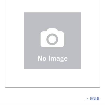
＞ 用语集