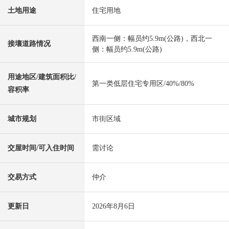
土地用途
住宅用地
西南一侧：幅员约5.9m(公路)，西北一
接壤道路情况
侧：幅员约5.9m(公路)
用途地区/建筑面积比/
第一类低层住宅专用区/40%/80%
容积率
城市规划
市街区域
交屋时间/可入住时间
需讨论
交易方式
仲介
更新日
2026年8月6日