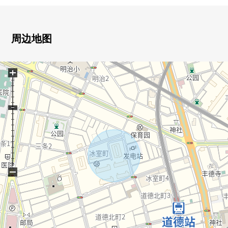
另外，不是保证租金的东西。 建筑物出租中(租赁合同需
交接)
周边地图
■备注━━━━━━━━━━━━━━━・・・・・
位置指定道路：1958年9月15日指定号码第19号幅员4m
+
本房源正超过规定的建筑面积比，不能查对再建筑建造同
规模的建筑物。除了如上所述建筑面积以外有增建未登记
部分约31.59平米(1楼约5.67平米2楼25.92平米)。增建时期
1976年
关于如上所述增建面积、时期，固定资产税估价金额依靠
证明的记载。
−