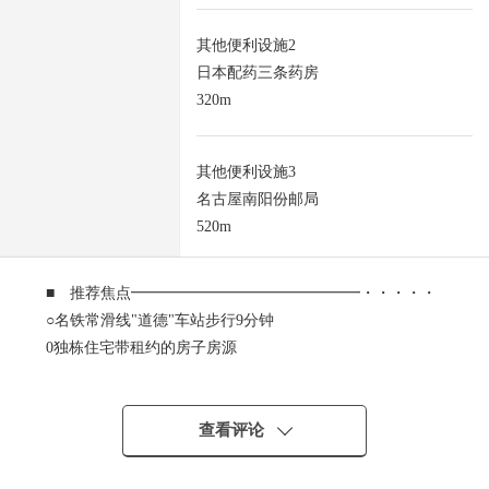
其他便利设施2
日本配药三条药房
320m
其他便利设施3
名古屋南阳份邮局
520m
■ 推荐焦点━━━━━━━━━━━━━━━・・・・・
○名铁常滑线"道德"车站步行9分钟
0独栋住宅带租约的房子房源
0每月费用租金50,000日元年额租金600,000日元
计划回报率：10.34%
计划回报率是为对销售价格的年的计划租金收入(包括公益
查看评论
金等在内)的比例保持公共税费其他相关房产需要的费用的
扣除前的数据。