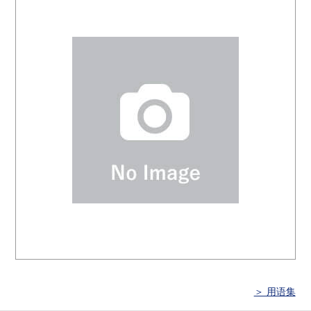
＞ 用语集