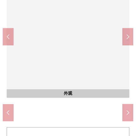
名古屋市立明丰中学校(约1060m)
含有前面道路的外观
含有前面道路的外观
外观
外观
外观
外观
外观
外观
外观