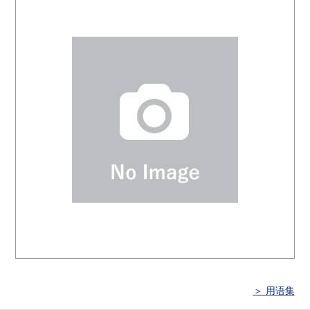
＞ 用语集