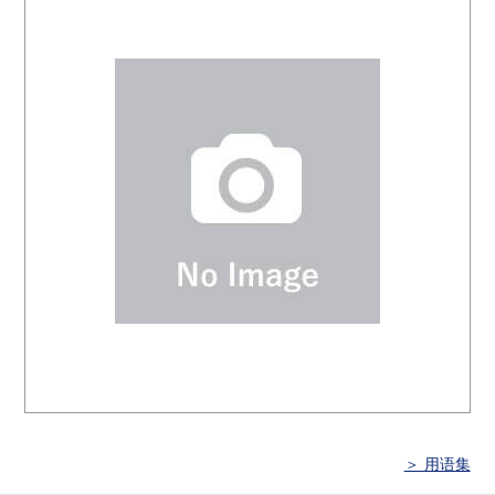
＞ 用语集