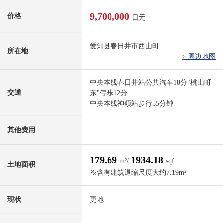
9,700,000
价格
日元
爱知县春日井市西山町
所在地
> 周边地图
中央本线春日井站公共汽车18分"桃山町
交通
东"停歩12分
中央本线神领站步行55分钟
其他费用
179.69
1934.18
m²/
sqf
土地面积
※含有建筑退缩尺度大约7.19m²
现状
更地