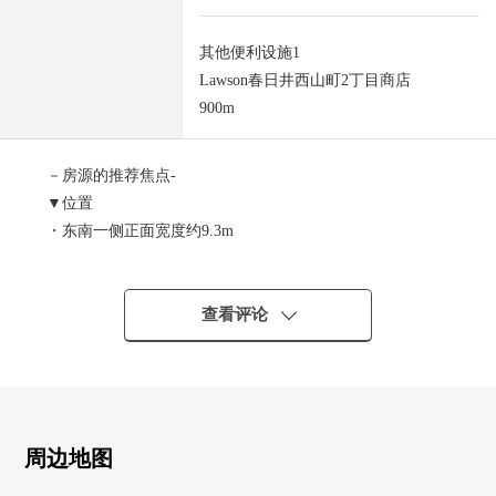
其他便利设施1
Lawson春日井西山町2丁目商店
900m
－房源的推荐焦点-
▼位置
・东南一侧正面宽度约9.3m
▼土地的特徴
・已经确定测量
・土地面积约179.69平米(约54.35坪)
查看评论
・没有建筑条件
能在喜欢的House厂商建造
▼周边环境
・周边环境是清静的住宅区
周边地图
■ 在找想要的家方面给予帮助的━━━━━・・・