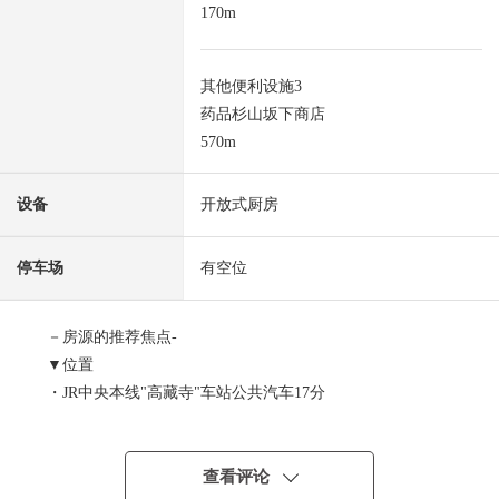
170m
其他便利设施3
药品杉山坂下商店
570m
设备
开放式厨房
停车场
有空位
－房源的推荐焦点-
▼位置
・JR中央本线"高藏寺"车站公共汽车17分
名铁公共汽车"坂下"停徒歩1分
▼建筑物的特徴
查看评论