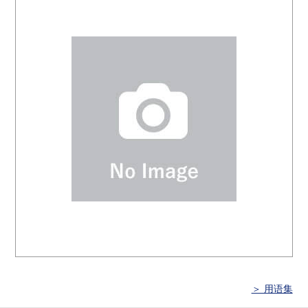
＞ 用语集