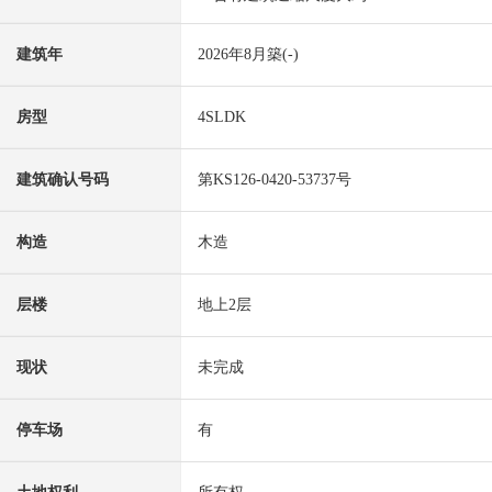
建筑年
2026年8月築(-)
房型
4SLDK
建筑确认号码
第KS126-0420-53737号
构造
木造
层楼
地上2层
现状
未完成
停车场
有