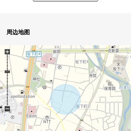
・建筑面积约102.53平米的木造2阶建、4LDK+S新房住宅
・有停车位3台分※依靠车型
・每前面道路约9m有开放感觉
▼房间的特徴
周边地图
・让水周围集中于1楼，考虑生活的房型
・LDK是约16张塌塌米和能舒适地舒畅的空间
+
▼设备
・一边烹调，一边会话能享用的开放式厨房
・有窗，容易换空气，亮的浴室、洗手间
・从属于储藏室，并且收纳丰富，并且能有效活用各居室
的居住空间
▼周边环境
−
・MAXVALU春日井坂下商店步行8分钟(约630m)
・药品杉山坂下商店步行8分钟(约570m)
・春日井市立坂下小学步行6分钟(约450m)