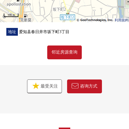
■在找想要的家方面给予帮助的━━━━━・・・
100 m
房源的详细、需讨论是如有意向，请跟我们联系。
利用規約
地址
爱知县春日井市坂下町3丁目
邻近房源查询
最受关注
咨询方式