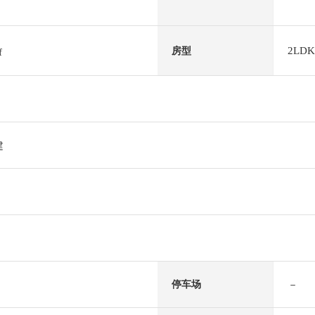
2LDK
房型
f
建
－
停车场