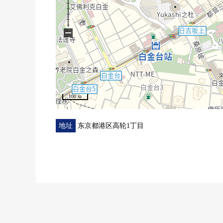
○ 礼宾服务
(部分收费:出租车安排，快递、干洗代办其他)
−
○ 有人24小时的管理(夜间保安)
○ 可饲养宠物(有细则)
100 m
地址
东京都港区高轮1丁目