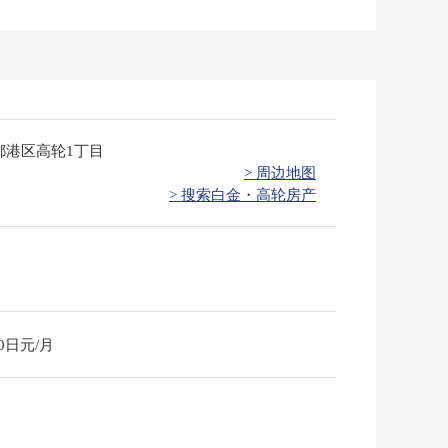
都港区高轮1丁目
> 周边地图
> 搜索白金・高轮房产
10日元/月