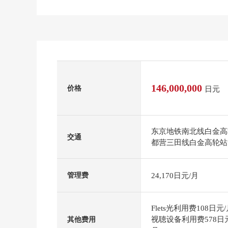
146,000,000
价格
日元
东京地铁南北线白金高
交通
都营三田线白金高轮站
24,170日元/月
管理费
Flets光利用费108日
视聴设备利用费578日元
其他费用