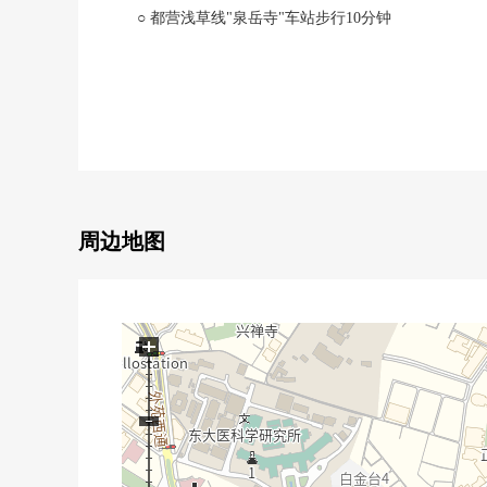
○ 都营浅草线"泉岳寺"车站步行10分钟
■ 住戸的特徴
○ 实际使用面积56.74平米的2LDK
○ 西南、西北边角房
○ 贮藏室専用使用権付住戸
○ 客厅、西式房间的最大天花板高度约2.7m
○ 附带垃圾处理器、净水器的组合厨房
○ 内装烤炉
周边地图
○ TES温水式地板暖气(客厅)
○ 全居室内装空调
○ 步入式衣帽间，鞋櫃收纳丰富
○ 1418尺寸的全自动浴室
+
■ Mansion的特徴
○ NTT都市开发株式会社开发并分售
○ 株式会社钱高组施工
○ 位于高轮1丁目的高地的地上11层楼Residence