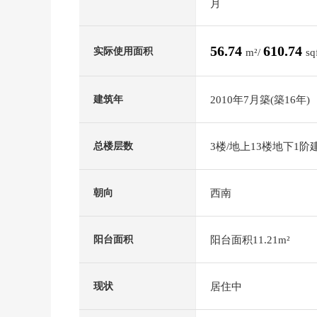
月
56.74
610.74
实际使用面积
m²/
sq
2010年7月築(築16年)
建筑年
3楼/地上13楼地下1阶
总楼层数
西南
朝向
阳台面积11.21m²
阳台面积
居住中
现状