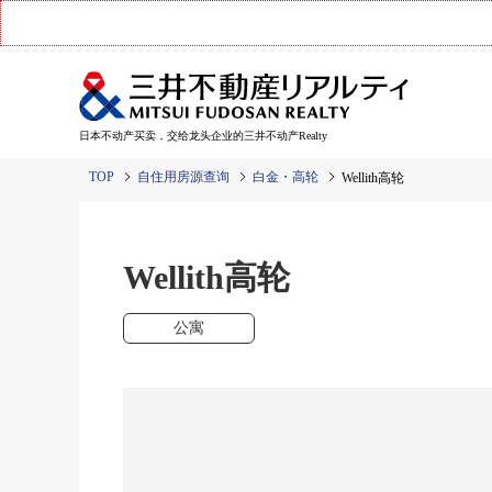
日本不动产买卖，交给龙头企业的三井不动产Realty
TOP
自住用房源查询
白金・高轮
Wellith高轮
Wellith高轮
公寓