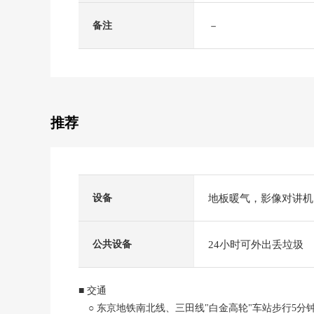
－
备注
推荐
地板暖气，影像对讲机
设备
24小时可外出丢垃圾
公共设备
■ 交通
○ 东京地铁南北线、三田线"白金高轮"车站步行5分