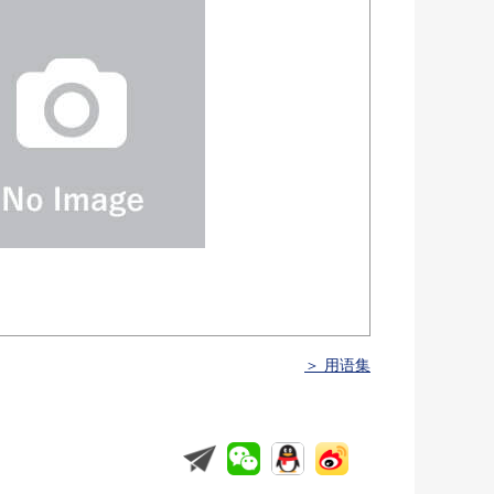
＞ 用语集