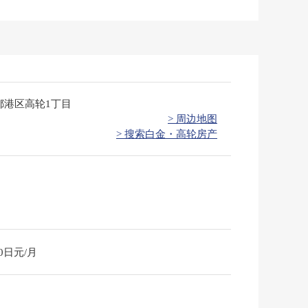
都港区高轮1丁目
> 周边地图
> 搜索白金・高轮房产
80日元/月