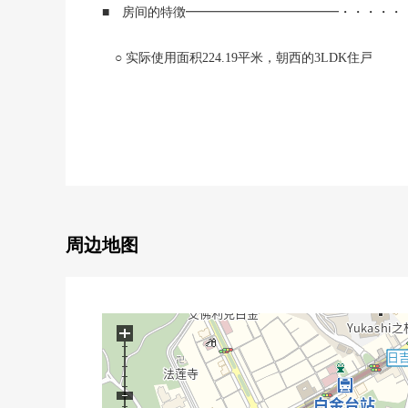
■ 房间的特徴━━━━━━━━━━━━・・・・・
○ 实际使用面积224.19平米，朝西的3LDK住戸
○ 有约36.5张塌塌米宽敞的LDK，约20张塌塌米舒
○ 面临全居室开口部明亮地是开放性的住空間
○ 也考虑2公共汽车.2厕所，门口2个地方和来客的生
○ 瞭望客厅的柜台厨房(有dizupoza)
○ 也在各居室，走廊壁面除了2个地方WIC以外丰富
○ 有浴室换气干燥机
■ 高轮The Residence━━━━━━━━・・・・・
周边地图
○ 东京建物株式会社其他开发并分售
○ 大成建设株式会社施工
○ 钢筋混凝土构造、47层楼地下1楼地上
+
○ 574户总户数，高轮的标记Tower
○ 提供像酒店的服务的礼宾服务(※部分收费)
○ 垃圾站在各层