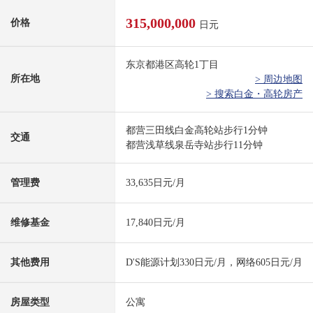
315,000,000
价格
日元
东京都港区高轮1丁目
所在地
> 周边地图
> 搜索白金・高轮房产
都营三田线白金高轮站步行1分钟
交通
都营浅草线泉岳寺站步行11分钟
管理费
33,635日元/月
维修基金
17,840日元/月
其他费用
D'S能源计划330日元/月，网络605日元/月
房屋类型
公寓