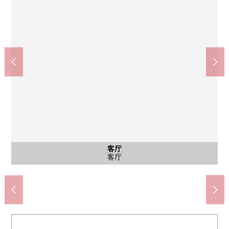
共有部分
客厅
客厅
客厅
厨房
风景
风景
风景
入口
大厅
入口
Rise休息室
内部走廊
客厅
客厅
客厅
厨房
风景
风景
风景
入口
大厅
外观