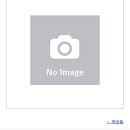
＞ 用语集