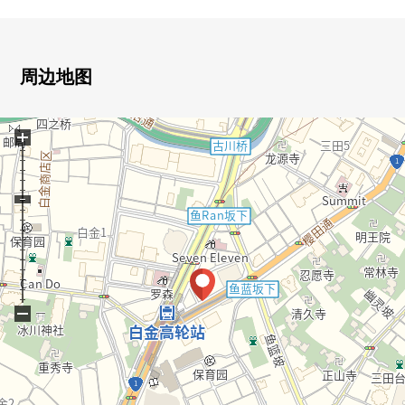
○希望东京铁塔以及晴空塔的风景
○约19.5张塌塌米宽敞的LDK
○能瞭望客厅的柜台厨房
周边地图
■充实的共用部
○门廊在地下2楼
+
○与客人以及居住者之间的交流的地方和Bright休息室
·Rise休息室
○能享受派对以及畅谈的所有者厨房·所有者沙龙
−