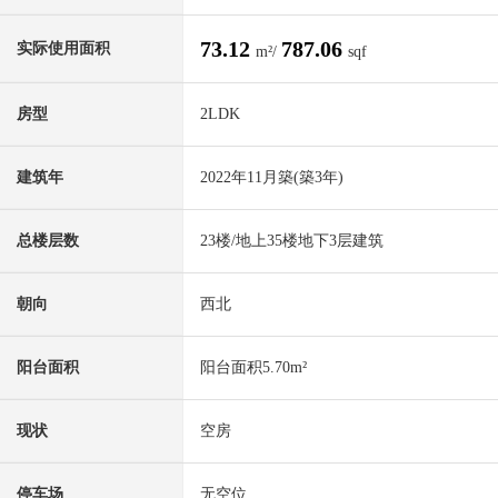
73.12
787.06
实际使用面积
m²/
sqf
房型
2LDK
建筑年
2022年11月築(築3年)
总楼层数
23楼/地上35楼地下3层建筑
朝向
西北
阳台面积
阳台面积5.70m²
现状
空房
停车场
无空位