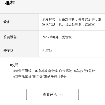
推荐
地板暖气，影像对讲机，开放式厨房，浴
设备
室换气烘干机、垃圾处理器，贮藏室
公共设备
24小时可外出丢垃圾
停车场
无空位
■交通
○都营三田线、东京地铁南北线"白金高轮"车站步行1分钟
○都营浅草线"泉岳寺"车站步行11分钟
■房源的特徴
○35层的23楼部分实际使用面积73.12平米的2LDK
查看评论
○在所在便利性方面在再开发进行的区域优秀的位置