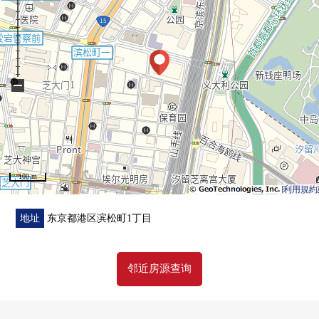
○ 浴室栓、烘干机全部已换新
○ 空调全部已换新
○ 嵌顶灯增设、全部已换新
○ 纱门张替
−
■ 建筑物、位置的特徴
○ JR山手线"滨松町"车站步行5分钟
○ 羽田机场，品川站交通便捷，并且国内外的移动顺利
○ 有历史的滨离宫恩赐庭园(约1,300m)，老草坪行宫恩赐
庭园(约450m)，芝公园也(约1,000m)是步行圈
100 m
○ 清水建设株式会社施工
利用規約
○ 为了灾害时做准备的中间免震构造，防灾储备仓库
○ 使中圧煤气当做燃料的高效率煤气共世代系统使用
地址
东京都港区滨松町1丁目
○ 除了防盗门以外，到达电梯地板限制的
○ 有人24小时的管理(夜间保安)
邻近房源查询
○ 各层垃圾堆放处
■ 共用设施