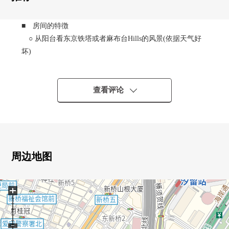
■ 房间的特徴
○ 从阳台看东京铁塔或者麻布台Hills的风景(依据天气好
坏)
○ 22楼、朝南
○ 容易把70.12平米、家具的配置换成的整形的2LDK
○ 瞭望客厅的柜台厨房
查看评论
○ 包括WIC、SIC在内在各居室、走廊收纳有
○ 开口部在各居室有的约9.2米的wide span住戸
○ 阳台面积18.44平米、纵深2米
○ 贮藏室付設住戸(约0.45平米，免费使用)
周边地图
■ 室内翻新实施已经的住戸
○ 地板上貼
+
○ 炉子·垃圾处理器·烤炉交换
○ 洗碗机交换
○ 厕所·整体卫浴全部已换新