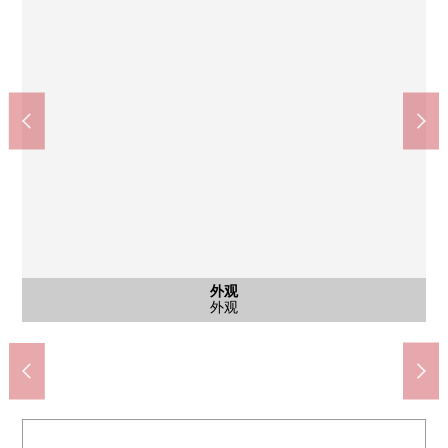
公共汽车
共有部分
外观
客厅
客厅
厨房
厨房
卧室
卧室
洗脸
洗脸
大厅
主卧室(约7.0张塌塌米)
卧室(约4.5张塌塌米)
公共汽车
电梯间
外观
客厅
客厅
厨房
厨房
洗脸
洗脸
大厅