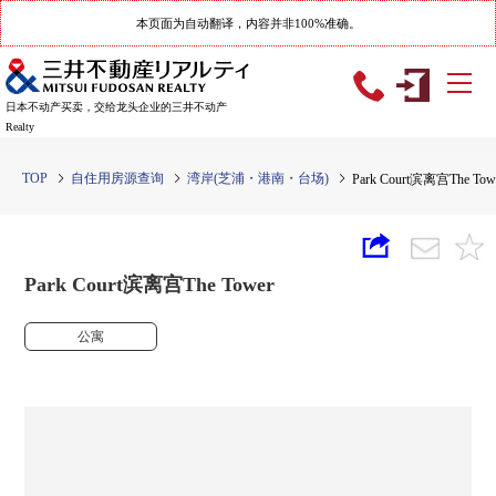
本页面为自动翻译，内容并非100%准确。
日本不动产买卖，交给龙头企业的三井不动产
Realty
TOP
自住用房源查询
湾岸(芝浦・港南・台场)
Park Court滨离宫The Tow
Park Court滨离宫The Tower
公寓