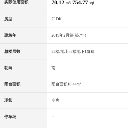
70.12
754.77
实际使用面积
m²/
sqf
房型
2LDK
建筑年
2019年2月築(築7年)
总楼层数
22楼/地上37楼地下1阶建
朝向
南
阳台面积
阳台面积18.44m²
现状
空房
停车场
－