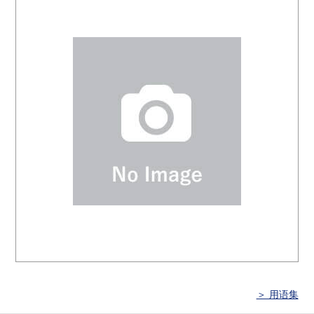
＞ 用语集