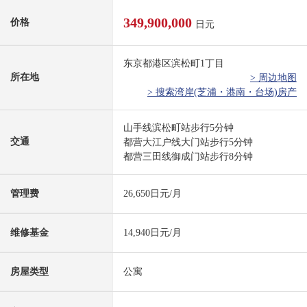
349,900,000
价格
日元
东京都港区滨松町1丁目
所在地
> 周边地图
> 搜索湾岸(芝浦・港南・台场)房产
山手线滨松町站步行5分钟
交通
都营大江户线大门站步行5分钟
都营三田线御成门站步行8分钟
管理费
26,650日元/月
维修基金
14,940日元/月
房屋类型
公寓