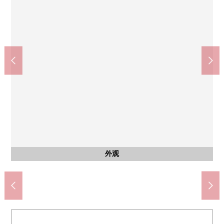
西友ｐｅｅｒ·市镇商店(约550m)
今伊势小学(约1150m)
今伊势中学(约1500m)
含有前面道路的外观
含有前面道路的外观
含有前面道路的外观
含有前面道路的外观
步行15分钟。
步行19分钟。
步行7分钟。
公共汽车
公共汽车
其他内省
西式房间
西式房间
其他内省
西式房间
西式房间
西式房间
西式房间
西式房间
西式房间
西式房间
西式房间
停车场
外观
客厅
厨房
客厅
室内
厨房
洗脸
洗脸
厨房
厨房
收纳
收纳
厕所
厕所
收纳
收纳
阳台
阳台
风景
门口
洗脸
收纳
厕所
厕所
风景
外观
外观
外观