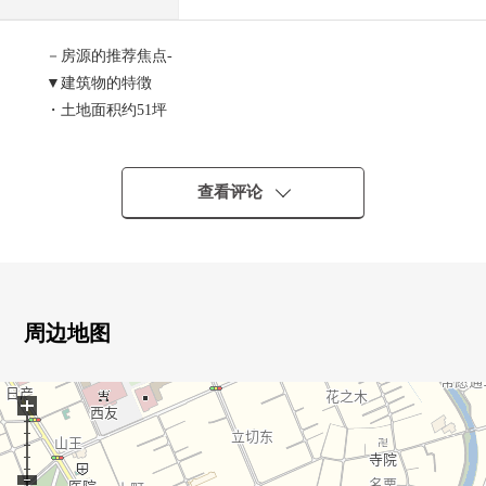
－房源的推荐焦点-
▼建筑物的特徴
・土地面积约51坪
・2台并列的停车可(出自车型的)
・三个2楼的西式房间有步入式衣帽间
・库存房间在2楼
查看评论
・有客厅楼梯，客厅收纳
・建筑物南侧有院子空白
・南向曝光面有有纵深的阳台
▼设备
周边地图
・家族的会话在开放式组合厨房兴奋起来
・有浴室暖气烘干机
+
▼周边环境
・到西友ｐｅｅｒ市镇商店步行7分钟(约550m)