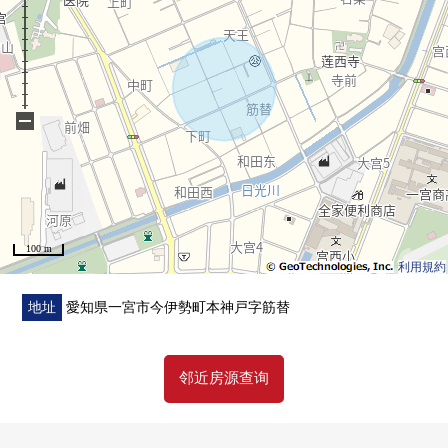
・到音羽公园步行5分钟(约400m)
■ 在找想要的家方面给予帮助的━━━━━・・・
房源的详细、需讨论是如有意向，请跟我们联系。
−
100 m
利用規約
地址
愛知県一宮市今伊勢町本神戸字筋替
邻近房源查询