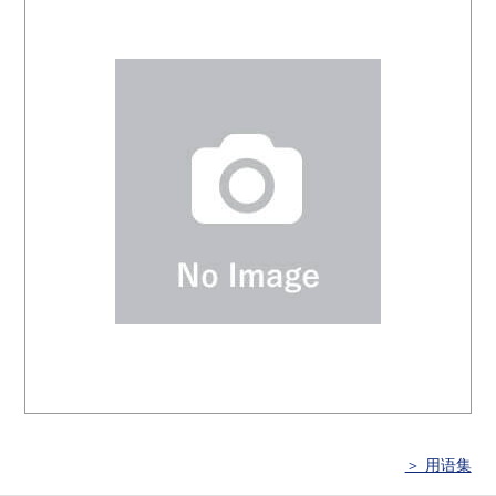
＞ 用语集