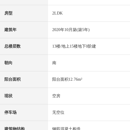
房型
2LDK
建筑年
2020年10月築(築5年)
总楼层数
13楼/地上15楼地下0阶建
朝向
南
阳台面积
阳台面积12.76m²
现状
空房
停车场
无空位
建筑物结构
钢筋混凝土构造