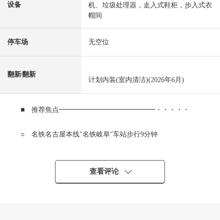
设备
机、垃圾处理器，走入式鞋柜，步入式衣
帽间
停车场
无空位
翻新⁄翻新
计划内装(室内清洁)(2026年6月)
■ 推荐焦点━━━━━━━━━━━━━━・・・・・
○ 名铁名古屋本线"名铁岐阜"车站步行9分钟
JR东海道本线"岐阜"车站步行14分钟
○ 2020年10月建筑
○ 阳光、风景关于13楼部分良好
查看评论
○ 实际使用面积67.86平米2LDK
○ 宠物饲养可(有细则)
○ 用免持便携机可以入口、门口解锭