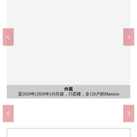
公共汽车
共有部分
共有部分
外观
客厅
客厅
客厅
厨房
收纳
厨房
室内
室内
门口
其他
是2020年(2020年)10月築，15层楼，全126户的Mansion
把3LDK改为2LDK，对LDK部分有地板暖气
把3LDK改为2LDK，对LDK部分有地板暖气
把3LDK改为2LDK，对LDK部分有地板暖气
有餐具冲洗烘干机+垃圾处理器的组合厨房
是暖气换气干燥机+雾有桑拿房浴室
厨房有固定的收纳
有垃圾处理器
有固定的收纳
北侧西式房间
智能快递柜
共有部分
洗手台
洗脸
洗脸
厨房
收纳
室内
收纳
厕所
鞋櫃
风景
门口
阳台
大厅
大厅
大厅
信箱