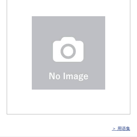
＞ 用语集