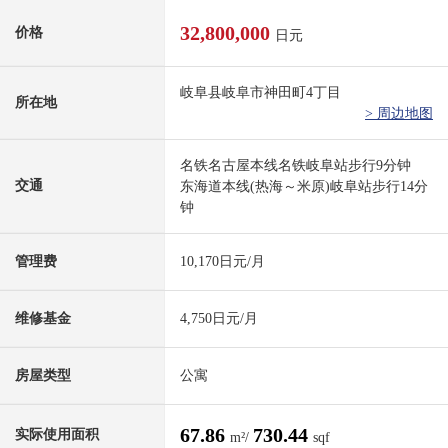
32,800,000
价格
日元
岐阜县岐阜市神田町4丁目
所在地
> 周边地图
名铁名古屋本线名铁岐阜站步行9分钟
交通
东海道本线(热海～米原)岐阜站步行14分
钟
管理费
10,170日元/月
维修基金
4,750日元/月
房屋类型
公寓
67.86
730.44
实际使用面积
m²/
sqf