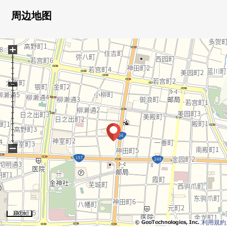
○ 有灰尘射手服务
○ 约18.5张塌塌米LDK(有客餐厅一部分地板暖气)
周边地图
○ 在开放式厨房有洗碗机、垃圾处理器
○ 门口有鞋櫃
+
○ 洗脸室有毛巾收纳处
○ 南向曝光面阳台有洗手台
0 室内清洁济(2026年6月完毕)
−
100 m
利用規約