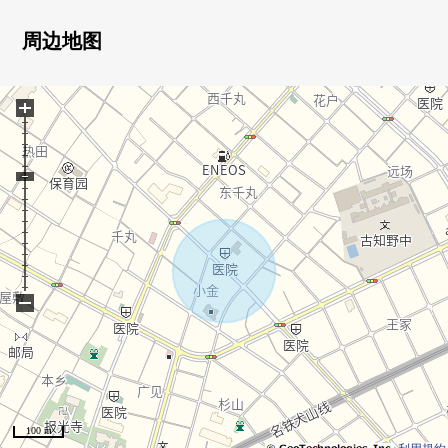
・2楼约7张塌塌米西式房间有步入式衣帽间
周边地图
▼周边环境
・到古知野南小学步行13分钟(约1040m)
+
・到古知野中学步行6分钟(约480m)
・到大阪屋店铺江南商店步行7分钟(约560m)
■在找想要的家方面给予帮助的━━━━━・・・
房源的详细、需讨论是如有意向，请跟我们联系。
−
100 m