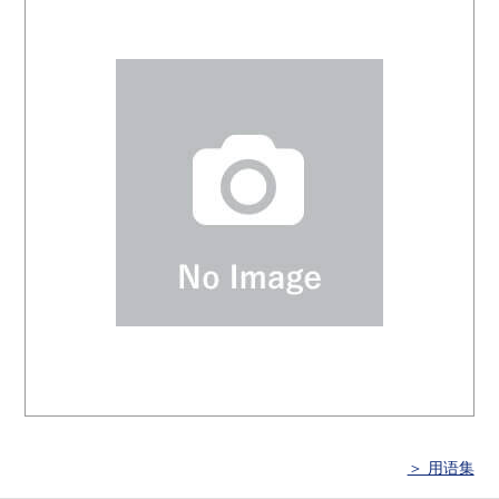
＞ 用语集