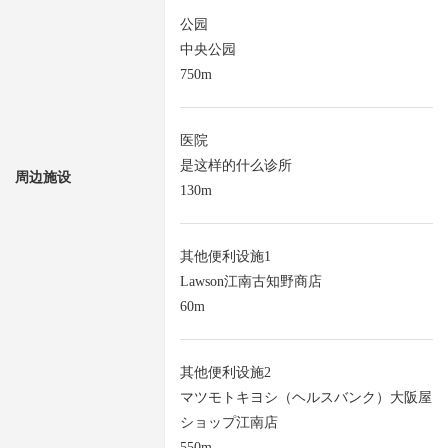
公园
中央公园
750m
医院
是这样的什么诊所
周边施设
130m
其他便利设施1
Lawson江南古知野商店
60m
其他便利设施2
マツモトキヨシ（ヘルスバンク）大阪屋
ショップ江南店
550m