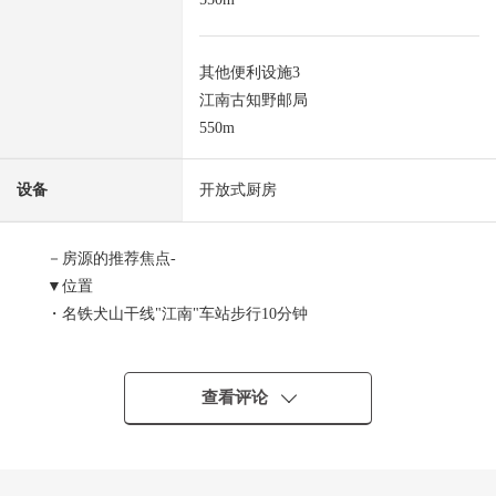
其他便利设施3
江南古知野邮局
550m
设备
开放式厨房
－房源的推荐焦点-
▼位置
・名铁犬山干线"江南"车站步行10分钟
▼建筑物的特徴
・土地面积约40坪(土地正面宽度约8.3m)
查看评论
・长期卓越性住宅新房独栋住宅
・能停并列的3台(出自车型的)
・在开放式厨房有洗碗机