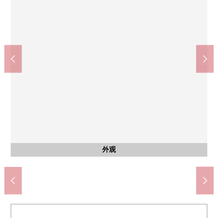
古知野中学(约450m)
含有前面道路的外观
其他当地
其他当地
其他当地
其他当地
外观