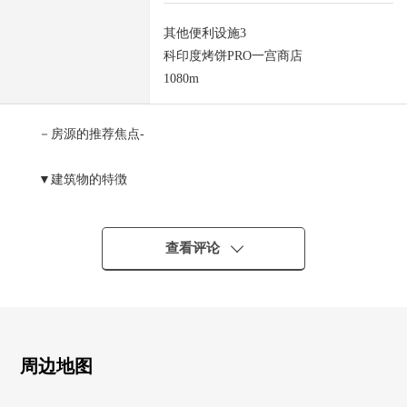
其他便利设施3
科印度烤饼PRO一宫商店
1080m
－房源的推荐焦点-
▼建筑物的特徴
・设计住宅性能评价取得住宅
・长期卓越性住宅
・木造2楼建2*4施工方法
查看评论
・2台停车可(出自车型的)
▼房间的特徴
・约21.6张塌塌米LDK
・继续之间的日式房间在1楼
周边地图
・有内部阳台
・有步入式衣帽间