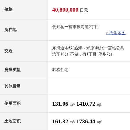
40,800,000
价格
日元
爱知县一宫市猿海道2丁目
所在地
> 周边地图
东海道本线(热海～米原)尾张一宫站公共
交通
汽车16分"不做，有1丁目"停歩7分
房屋类型
独栋住宅
其他费用
131.06
1410.72
使用面积
m²/
sqf
161.32
1736.44
土地面积
m²/
sqf