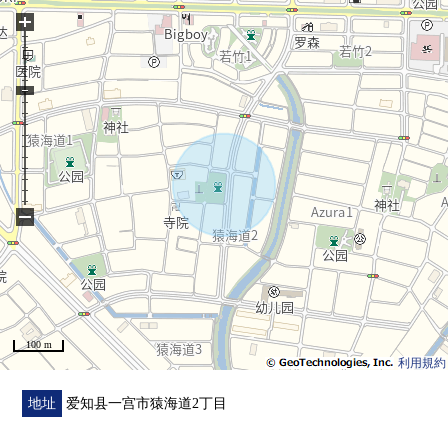
+
・吹过，有
▼设备
・厨房有洗碗机、碗橱
・有浴室暖气烘干机
▼周边环境
・到丹太阳西小学步行10分钟(约800m)
−
・到丹太阳中学步行20分钟(约1600m)
・到Amica一宫商店步行19分钟(约1500m)
・到药品杉山多加木商店步行16分钟(约1280m)
・到科印度烤饼PRO一宫商店步行14分钟(约1080m)
100 m
・到Lawson一宫新竹2丁目商店步行5分钟(约350m)
利用規約
・到森本中央公园步行14分钟(约1080m)
地址
爱知县一宫市猿海道2丁目
■ 在找想要的家方面给予帮助的━━━━━・・・