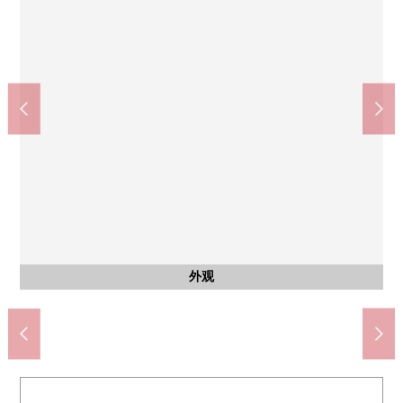
药品杉山多加木商店(约1280m)
丹太阳西小学(约800m)
丹太阳中学(约1600m)
日式房间
公共汽车
外观
客厅
客厅
客厅
厨房
厨房
厨房
厨房
洗脸
收纳
客厅
厕所
厕所
室内
室内
室内
室内
门口
风景
阳台
门口
门口
外观
外观