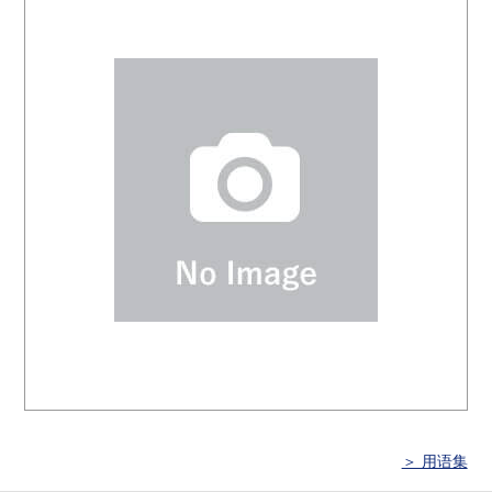
＞ 用语集