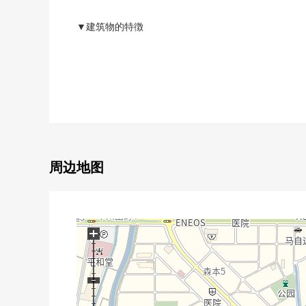
▼建筑物的特徴
・设计住宅性能评价取得住宅
・长期卓越性住宅
・木造2楼建2*4施工方法
・2台停车可(出自车型的)
▼房间的特徴
・约20.7张塌塌米LDK
・继续之间的日式房间在1楼
周边地图
・有内部阳台
・有步入式衣帽间
▼设备
+
・厨房有洗碗机、碗橱
・有浴室暖气烘干机
▼周边环境