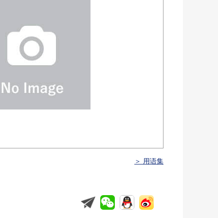
＞ 用语集