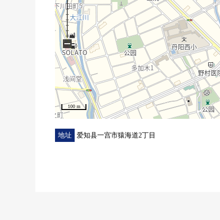
・到丹太阳西小学步行10分钟(约800m)
・到丹太阳中学步行20分钟(约1600m)
−
・到Amica一宫商店步行19分钟(约1500m)
・到药品杉山多加木商店步行16分钟(约1280m)
・到科印度烤饼PRO一宫商店步行17分钟(约1300m)
・到Lawson一宫新竹2丁目商店步行5分钟(约350m)
・到森本中央公园步行14分钟(约1080m)
100 m
■ 在找想要的家方面给予帮助的━━━━━・・・
房源的详细、需讨论是如有意向，请跟我们联系。
地址
爱知县一宫市猿海道2丁目