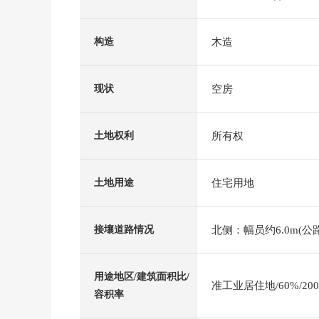
木造
构造
空房
现状
所有权
土地权利
住宅用地
土地用途
北侧：幅员约6.0m(公路
接壤道路情况
用途地区/建筑面积比/
准工业居住地/60%/20
容积率