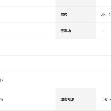
地上
层楼
－
停车场
)
0%
市街
城市规划