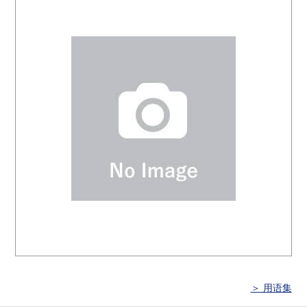
＞ 用语集