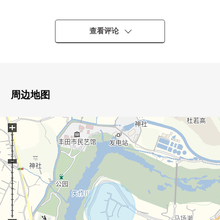
・正面宽度约11.4m，幅员约6m
・现状更地
・没有建筑条件。能在喜欢的House厂商建造。
查看评论
■ 在找想要的家方面给予帮助的━━━━━・・・
房源的详细、需讨论是如有意向，请跟我们联系。
周边地图
+