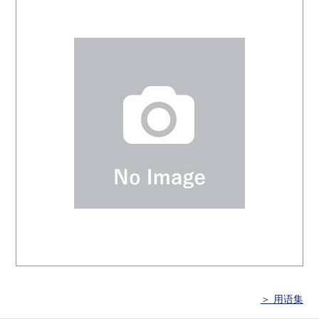
＞ 用语集