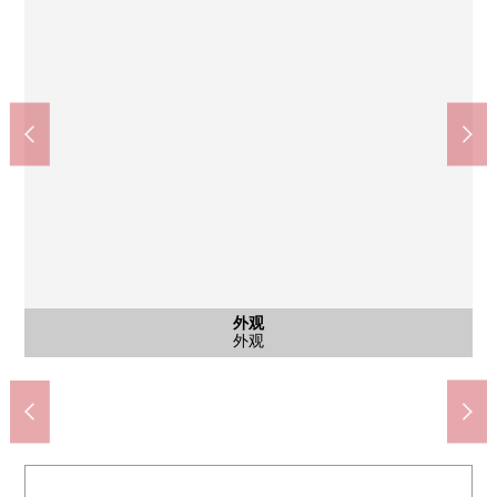
JR东海东海道本线"刈谷"车站(约1440m)
刈谷市立刈谷南中学校(约1200m)
名铁三河线"刈谷市站"(约480m)
刈谷市立住吉小学(约970m)
公共汽车
其他内省
其他内省
共有部分
共有部分
共有部分
共有部分
共有部分
共有部分
共有部分
停车场
外观
客厅
客厅
厨房
洗脸
厕所
客厅
室内
室内
室内
室内
厨房
收纳
阳台
风景
其他
其他
其他
门口
门口
门口
入口
入口
外观
外观
[约6.8张塌塌米西式房间/]
[约6.8张塌塌米西式房间/]
[约4.5张塌塌米非居室/]
[约4.5张塌塌米非居室/]
自行车停放处
自行车停放处
步行18分钟。
步行13分钟。
步行15分钟。
步行6分钟。
智能快递柜
内部对讲机
日式房间
日式房间
停车场
垃圾站
外观
客厅
客厅
厨房
洗脸
浴室
厕所
客厅
厨房
收纳
阳台
风景
设备
设备
设备
门口
门口
门口
入口
入口
信箱
电梯
外观
外观