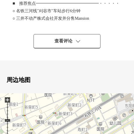
■ 推荐焦点━━━━━━━━━━━━━━━・・・・・
○ 名铁三河线"刈谷市"车站步行6分钟
○ 三井不动产株式会社开发并分售Mansion
○ 所在阶7楼
○ 实际使用面积：76.75平米房型：2SLDK
○ 2WAY设计的L字型的柜台厨房
查看评论
○ 有客厅和邻接的日式房间
○ 收藏步入式衣帽间，储藏室，充实
周边地图
+