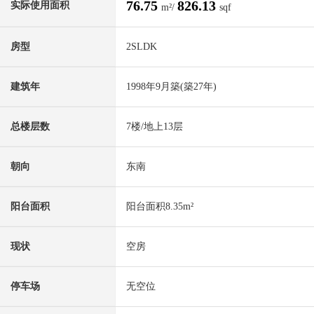
76.75
826.13
实际使用面积
m²/
sqf
房型
2SLDK
建筑年
1998年9月築(築27年)
总楼层数
7楼/地上13层
朝向
东南
阳台面积
阳台面积8.35m²
现状
空房
停车场
无空位