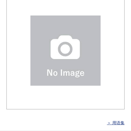
＞ 用语集