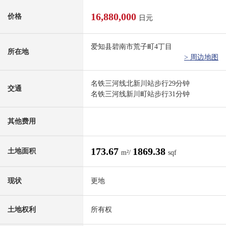
16,880,000
价格
日元
爱知县碧南市荒子町4丁目
所在地
> 周边地图
名铁三河线北新川站步行29分钟
交通
名铁三河线新川町站步行31分钟
其他费用
173.67
1869.38
土地面积
m²/
sqf
现状
更地
土地权利
所有权