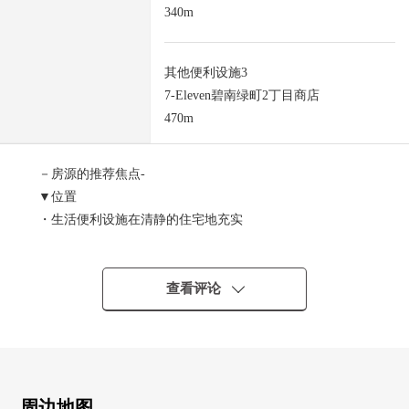
340m
其他便利设施3
7-Eleven碧南绿町2丁目商店
470m
－房源的推荐焦点-
▼位置
・生活便利设施在清静的住宅地充实
▼土地的特徴
・土地面积173.67平米(约52.53坪)
・作为建筑条件做，可以自由设计
查看评论
▼周边环境
・超市Balor步行7分钟(约500m)
・购物也到杉药房碧南城山店步行6分钟(约340m)舒适
■ 在找想要的家方面给予帮助的━━━━━・・・
周边地图