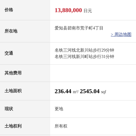
13,880,000
价格
日元
爱知县碧南市荒子町4丁目
所在地
> 周边地图
名铁三河线北新川站步行29分钟
交通
名铁三河线新川町站步行31分钟
其他费用
236.44
2545.04
土地面积
m²/
sqf
现状
更地
土地权利
所有权