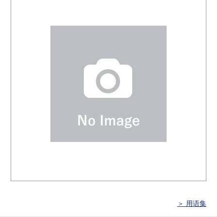
＞ 用语集