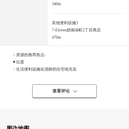
340m
其他便利设施3
7-Eleven碧南绿町2丁目商店
470m
－房源的推荐焦点-
▼位置
・生活便利设施在清静的住宅地充实
▼土地的特徴
・土地面积236.44平米(约71.52坪)
・作为建筑条件做，可以自由设计
查看评论
▼周边环境
・超市Balor步行7分钟(约500m)
・购物也到杉药房碧南城山店步行6分钟(约340m)舒适
■ 在找想要的家方面给予帮助的━━━━━・・・
周边地图