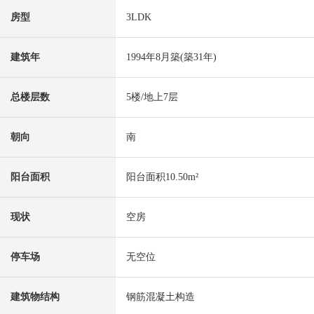
房型
3LDK
建筑年
1994年8月築(築31年)
总楼层数
5楼/地上7层
朝向
南
阳台面积
阳台面积10.50m²
现状
空房
停车场
无空位
建筑物结构
钢筋混凝土构造