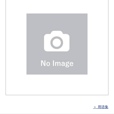
＞ 用语集