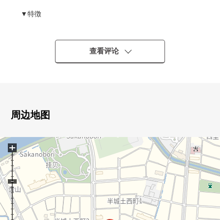
▼特徴
・约10.3张塌塌米LDK的面积
・到底能使用客厅和邻接的约5.5张塌塌米西式房间
查看评论
▼翻新履历(2026年4月实施)
・厨房交换，浴室交换，Cross换新
・厕所更换，盥洗台交换，地板张替
・热水器交换，供排水管一部分更新，房型变更工程
周边地图
■ 在找想要的家方面给予帮助的━━━━━・・・
房源的详细、需讨论是如有意向，请跟我们联系。
+