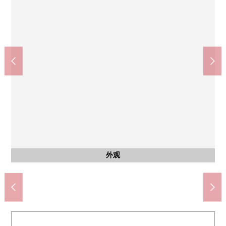
港明中学(约1000m)
中川小学(约600m)
公共汽车
共有部分
外观
客厅
客厅
收纳
厨房
洗脸
厕所
门口
洗脸
其他
阳台
风景
阳台
厨房
厨房
厨房
其他
其他
室内
室内
收纳
室内
室内
收纳
室内
室内
收纳
外观