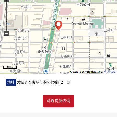
・ 也便于雨天的洗衣的浴室换气干燥机的
・ 附带窗的亮的浴室
・ 在厕所，附带舒适的温水冲洗马桶座
▼翻新内容(2025年12月实施)
−
・组合厨房交换(附带净水器，洗碗机)
・整体卫浴交换(在浴室暖气烘干机，再加热功能)
・厕所更换(附带温水冲洗马桶座)
・盥洗台交换(在淋浴管嘴)
・门交换
100 m
・Cross，地板换新
利用規約
・靠垫层换新
・鞋柜交换
地址
爱知县名古屋市港区七番町2丁目
・热水器交换
・配电板交换
邻近房源查询
・室内清洁
■ 在找想要的家方面给予帮助的━━━━━・・・