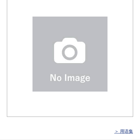
＞ 用语集