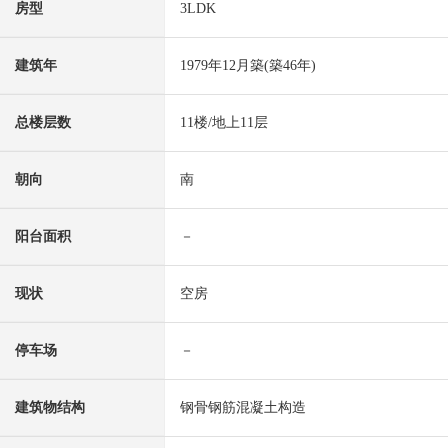
房型
3LDK
建筑年
1979年12月築(築46年)
总楼层数
11楼/地上11层
朝向
南
阳台面积
－
现状
空房
停车场
－
建筑物结构
钢骨钢筋混凝土构造