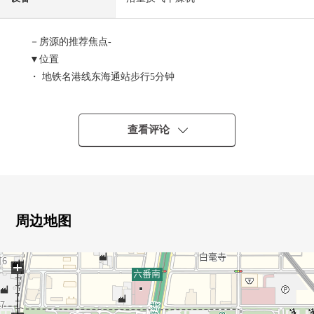
－房源的推荐焦点-
▼位置
・ 地铁名港线东海通站步行5分钟
▼Mansion的特徴
・ 所在11楼
查看评论
・ 为最上階，日光、通风良好
・ 窗大量，透气性为采光房良好
・ 宠物饲养可(有饲养细则)
▼房间的特徴
周边地图
・ 约18.5张塌塌米宽松的LDK
+
▼设备
・ 附带净水器、洗碗机的组合厨房
・ 有再加热功能的整体卫浴