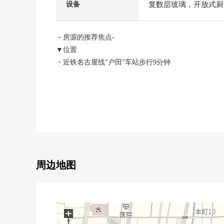
复数层玻璃，开放式厨
设备
－房源的推荐焦点-
▼位置
・近铁名古屋线"户田"车站步行9分钟
・近铁名古屋线"近铁蟹江"车站步行15分钟
▼建筑物的特徴
・有停车场并列2台分(出自车型的)
・光照在南侧道路良好
▼设备
・LDK约20张塌塌米面积缴纳地板下边收
周边地图
・便于开锁、上锁的修长的键
・有开放感觉的楼梯井
■ 在找想要的家方面给予帮助的━━━━━・・・
+