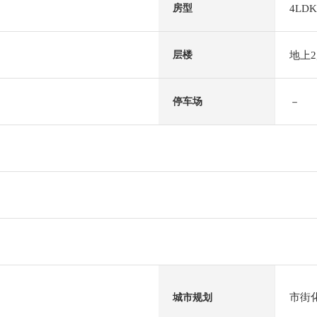
4LDK
房型
地上
层楼
－
停车场
市街
城市规划