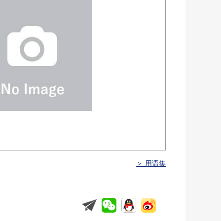
＞ 用语集