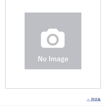
＞ 用语集