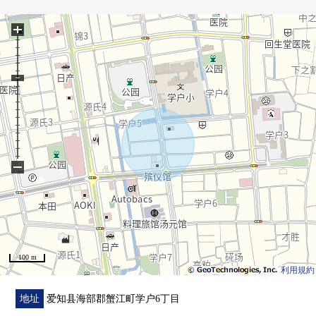
▼设备
+
・ 与家族的会话兴奋起来的开放式厨房
・ 附带洗碗机的组合厨房
・ 附带窗的亮的浴室
・ 1.2楼有厕所
・ 有地板下边储藏室
・ 收藏步入式衣帽间，充实
■ 在找想要的家方面给予帮助的━━━━━・・・
−
房源的详细、需讨论是如有意向，请跟我们联系。
100 m
利用規約
地址
爱知县海部郡蟹江町学户6丁目