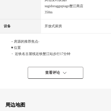
sugidoraggupiago蟹江商店
350m
设备
开放式厨房
－房源的推荐焦点-
▼位置
・ 近铁名古屋线近铁蟹江站步行17分钟
▼建筑物的特徴
・ 有汽车空间2台分(出自车型的)
查看评论
・ 在角地有开放感觉
▼房间的特徴
・ 约18张塌塌米宽松的LDK
・ 2面采光的亮的西式房间
周边地图