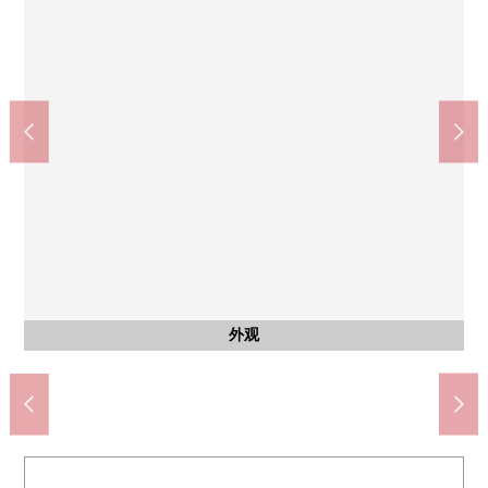
7-Eleven蟹江町源氏商店(约270m)
蟹江町立蟹江北中学(约1290m)
piago蟹江商店(约350m)
含有前面道路的外观
公共汽车
外观
室内
门口
门口
门口
厕所
收纳
客厅
客厅
客厅
厨房
厨房
厨房
厨房
厨房
洗脸
洗脸
室内
室内
室内
室内
室内
室内
厕所
厕所
室内
室内
室内
室内
室内
阳台
室内
阳台
风景
风景