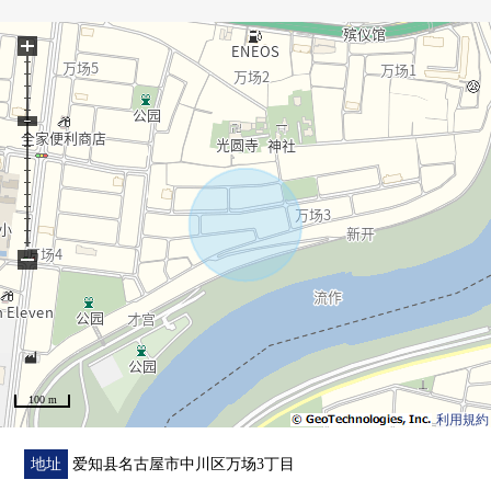
▼设备
+
・ 附带窗的亮的浴室
・ 从属于好用的储藏室
・ 收藏步入式衣帽间，充实
・ 附带来客时便利的TV监视器的内部对讲机
▼翻新内容(2026年1月实施)
[交换]厨房、盥洗台、热水供应器、畳、照明器具、鞋柜、
浴室·厕所·层材、门、门口门、TV监视器电话
−
[张替]Cross、隔扇
[其他]外壁&屋顶&内部涂抹、白蚁预防工程、停车场增
设、室内清洁
■ 在找想要的家方面给予帮助的━━━━━・・・
100 m
房源的详细、需讨论是如有意向，请跟我们联系。
利用規約
地址
爱知县名古屋市中川区万场3丁目