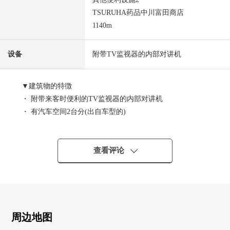
TSURUHA药品中川富田商店
1140m
设备
附带TV监视器的内部对讲机
▼建筑物的特徴
・ 附带来客时便利的TV监视器的内部对讲机
・ 有汽车空间2台分(出自车型的)
・ 光照在南侧道路良好
・ 每前面道路约6.0m有开放感觉
查看评论
▼房间的特徴
・ 设置客餐厅和到底能使用的日式房间的3LDK
・ 约16.7张塌塌米宽松的LDK
・ 超过6张塌塌米全居室的89平米超no 3LDK
・ 有舒适的约6.0张塌塌米日式房间
周边地图