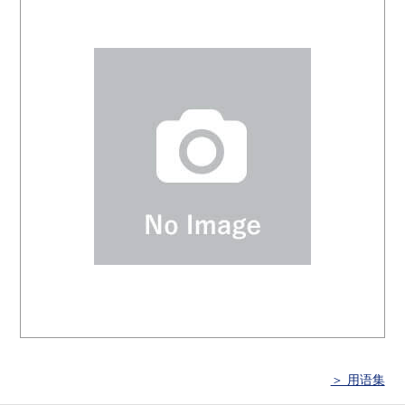
＞ 用语集