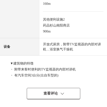
160m
其他便利设施2
药品杉山南阳商店
900m
开放式厨房，附带TV监视器的内部对讲
设备
机，浴室换气干燥机
▼建筑物的特徴
・ 附带来客时便利的TV监视器的内部对讲机
・ 有汽车空间3台分(出自车型的)
▼房间的特徴
・ 家务流迹线被想的容易使用的房型
查看评论
・ 约20.5张塌塌米宽松的LDK(含有畳角)