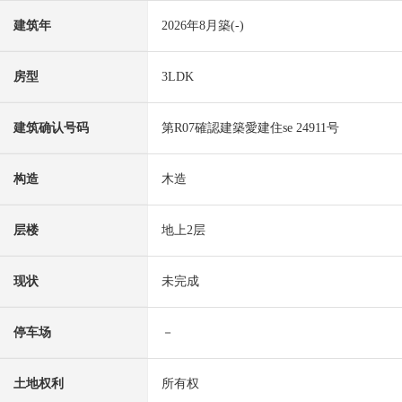
建筑年
2026年8月築(-)
房型
3LDK
建筑确认号码
第R07確認建築愛建住se 24911号
构造
木造
层楼
地上2层
现状
未完成
停车场
－
土地权利
所有权