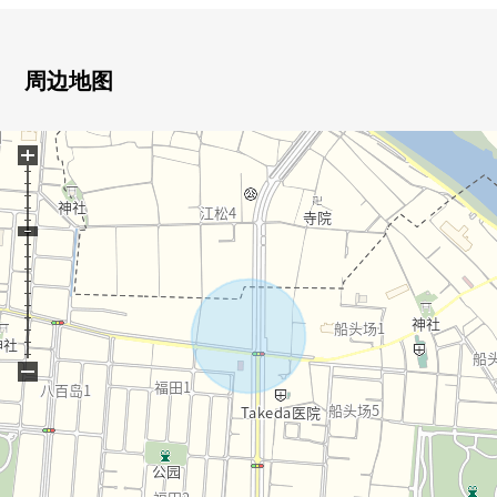
▼设备
・ 与家族的会话兴奋起来的开放式厨房
・ 1具在洗涤槽周围感觉清醒的出示的净水器型栓
周边地图
・ 附带也便于雨天的洗衣的浴室暖气烘干机
・ 1.2楼有厕所
+
・ 浴室有窗
・ 收藏家庭壁橱，充实
・ 附带来客时便利的TV监视器的内部对讲机
■ 在找想要的家方面给予帮助的━━━━━・・・
房源的详细、需讨论是如有意向，请跟我们联系。
−