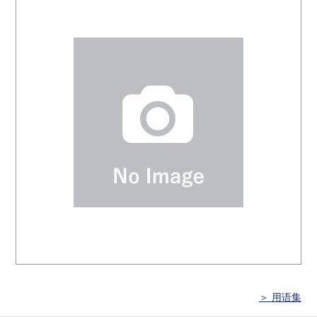
＞ 用语集