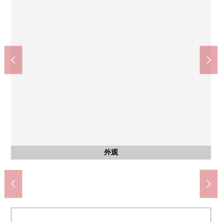
名古屋市立船员小学(约950m)
日比野中学(约990m)
公共汽车
共有部分
共有部分
停车场
外观
客厅
客厅
厨房
厨房
厨房
洗脸
厕所
门口
收纳
室内
室内
收纳
室内
室内
收纳
室内
室内
收纳
阳台
风景