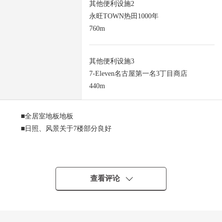
其他便利设施2
永旺TOWN热田1000年
760m
其他便利设施3
7-Eleven名古屋第一名3丁目商店
440m
■全居室地板地板
■日照、风景关于7楼部分良好
▼翻新内容(2025年12月实施)
● 全居室墙、天花板Cross换新
● 全居室地板地板换新
查看评论
● 厨房·厕所、盥洗台交换
● 浴缸交换
● 热水器交换