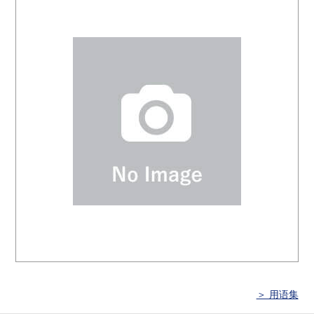
＞ 用语集