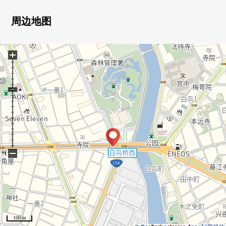
● 房型变更(4DK→3LDK)
周边地图
+
−
100 m