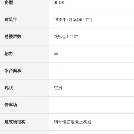
房型
3LDK
建筑年
1978年7月築(築48年)
总楼层数
7楼/地上11层
朝向
南
阳台面积
－
现状
空房
停车场
－
建筑物结构
钢骨钢筋混凝土构造