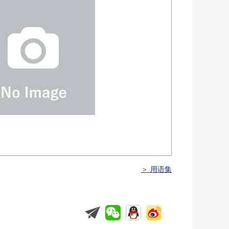
＞ 用语集