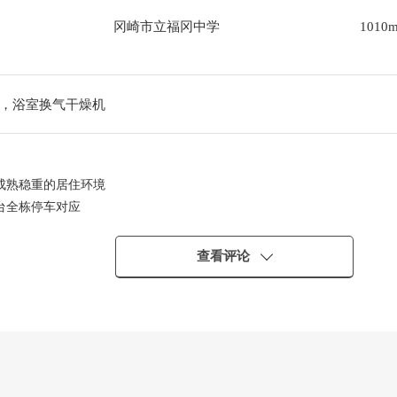
冈崎市立福冈中学
1010
，浴室换气干燥机
成熟稳重的居住环境
台全栋停车对应
的安心的家
量等级6优秀的住宅
查看评论
，能生活
儿的位置