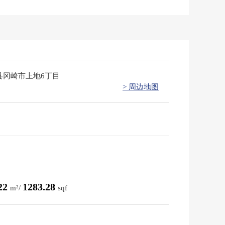
县冈崎市上地6丁目
> 周边地图
.22
1283.28
m²/
sqf