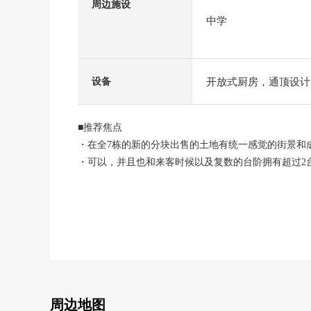
周边施设
中学
开放式厨房，通顶设计
设备
■推荐焦点
・在全7栋的新的分块出售的土地有统一感觉的街景和
・可以，并且也和来客时候以及复数的台阶拥有超过2
・在防震等级3+制震装置"SAFE365"使用能抵抗地震
・也在断热方面在节能性能用性能等级5.一次能源消费
・有全居室收纳，并且收纳力一下子也在家庭高高未满
・家族的会话在开放式厨房使用兴奋起来的LDK空间
・位于清静的住宅区，也在成熟稳重的居住环境适应育
周边地图