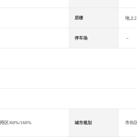
地上
层楼
－
停车场
/60%/160%
市街
城市规划