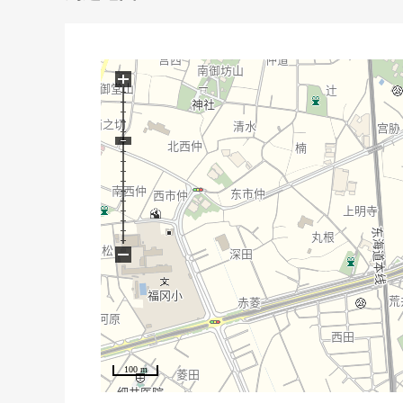
+
−
100 m