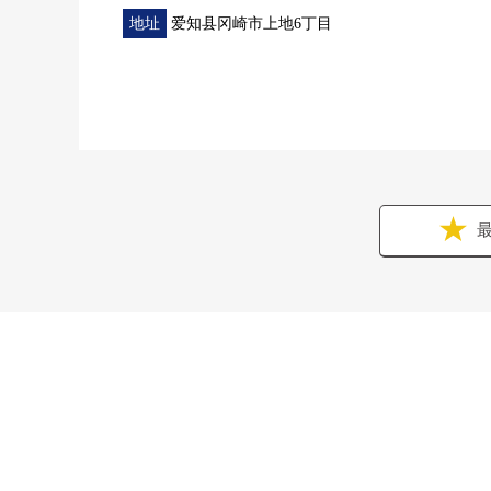
地址
爱知县冈崎市上地6丁目
最