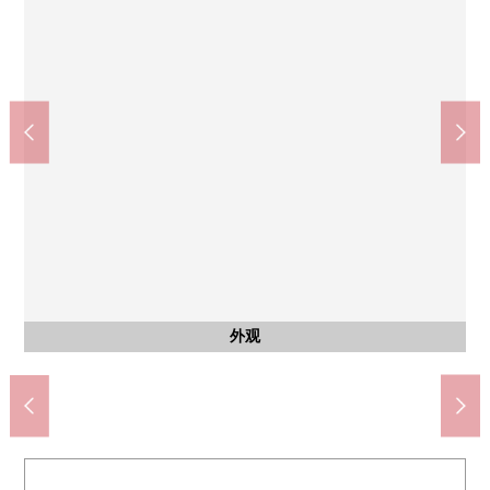
冈崎市立上地小学(约1940m)
冈崎市立福冈中学(约1010m)
EQVo！福冈商店(约640m)
含有前面道路的外观
含有前面道路的外观
含有前面道路的外观
外观
外观
外观