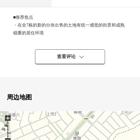
■推荐焦点
・在全7栋的新的分块出售的土地有统一感觉的街景和成熟
稳重的居住环境
・可以，并且也和来客时候以及复数的台阶拥有超过2台全
栋停车对应
・在防震等级3+制震装置"SAFE365"使用能抵抗地震的安心
查看评论
的家
・也在断热方面在节能性能用性能等级5.一次能源消费量等
级6优秀的住宅
・有全居室收纳，并且收纳力一下子也在家庭高高未满，
能生活
周边地图
・家族的会话在开放式厨房使用兴奋起来的LDK空间
・位于清静的住宅区，也在成熟稳重的居住环境适应育儿
+
的位置