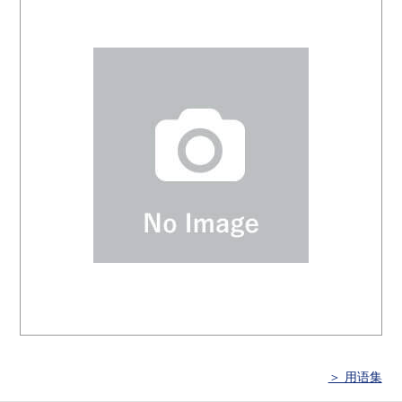
＞ 用语集