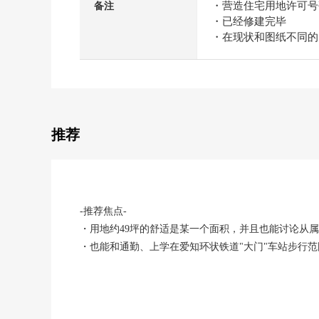
・营造住宅用地许可号码
备注
・已经修建完毕
・在现状和图纸不同的
推荐
-推荐焦点-
・用地约49坪的舒适是某一个面积，并且也能讨论从
・也能和通勤、上学在爱知环状铁道"大门"车站步行
・在东面幅员约16m公路做接道，有开放感觉，车的出
・因为没有建筑条件所以在喜欢的House厂商可以自由
・基础设施面也用公营水道、公共预先星期三/城市煤
・大树寺小学步行约10分钟，并且保育园步行约4分钟