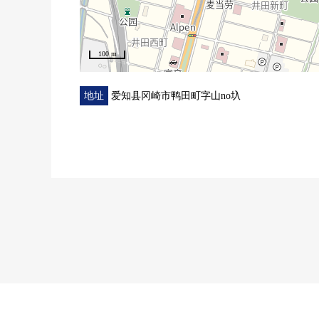
100 m
地址
爱知县冈崎市鸭田町字山no圦