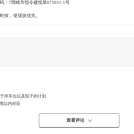
：7岡崎市指令建指第075031-1号
时候，使现状优先。
属于停车位以及院子的计划
范围以内对应
入也顺利
设计
查看评论
气完备放心
，育儿环境良好