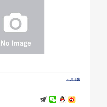
＞ 用语集