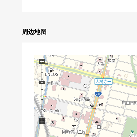
・生活便利性也在超市·便利店·药妆店步行范围以内充
周边地图
+
−