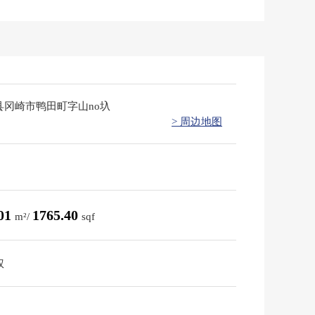
县冈崎市鸭田町字山no圦
> 周边地图
.01
1765.40
m²/
sqf
权