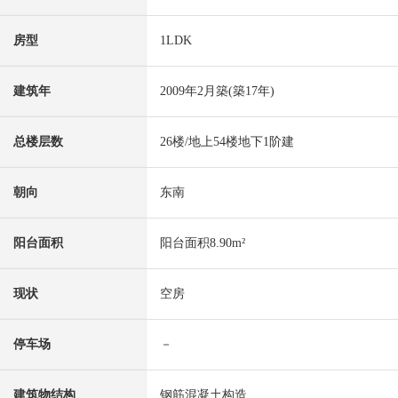
房型
1LDK
建筑年
2009年2月築(築17年)
总楼层数
26楼/地上54楼地下1阶建
朝向
东南
阳台面积
阳台面积8.90m²
现状
空房
停车场
－
建筑物结构
钢筋混凝土构造