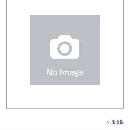
＞ 用语集