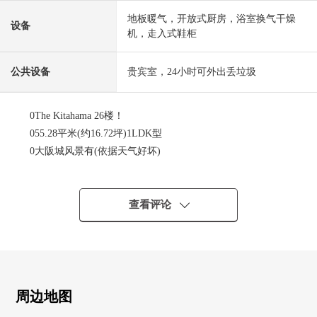
地板暖气，开放式厨房，浴室换气干燥
设备
机，走入式鞋柜
公共设备
贵宾室，24小时可外出丢垃圾
0The Kitahama 26楼！
055.28平米(约16.72坪)1LDK型
0大阪城风景有(依据天气好坏)
0关于适合26楼东南的住戸，日照、风景、通风良好。
0室内礼貌地是使用
■ 共用部分
查看评论
[11楼]
・Grand礼堂(免费使用)、AV礼堂(有偿)
・休息室(部分收费)、日式房间"千望亭"(部分收费)
・Garden咖啡厅(免费使用)
[12楼]
周边地图
・集会室"Pearl休息室"(部分收费)