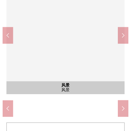
公共汽车
西式房间
共有部分
风景
客厅
洗脸
厕所
厨房
室内
客厅
卧室
厨房
门口
客厅
外观
入口
风景
风景
来自阳台的风景
来自阳台的风景
公共汽车
风景
客厅
洗脸
厕所
厨房
室内
客厅
室内
室内
厨房
门口
客厅
外观
入口
大厅