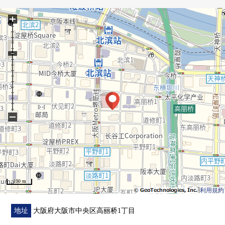
[29楼]
+
・View休息室"天蓝色"(部分收费)
・贵宾室"黄金"(有偿)
−
100 m
利用規約
地址
大阪府大阪市中央区高丽桥1丁目